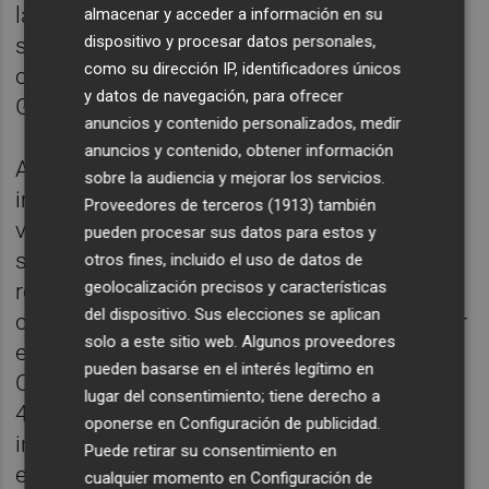
la desaparición de los contratos de obra y
almacenar y acceder a información en su
dispositivo y procesar datos personales,
servicio, "principal vía de precarización
como su dirección IP, identificadores únicos
contractual", ha señalado la Delegación del
y datos de navegación, para ofrecer
Gobierno.
anuncios y contenido personalizados, medir
anuncios y contenido, obtener información
Asimismo, ha manifestado que "otro punto
sobre la audiencia y mejorar los servicios.
importante de la nueva regulación tiene que
Proveedores de terceros (1913)
también
ver con la reducción de la subcontratación y
pueden procesar sus datos para estos y
su consecuente mejora salarial". A este
otros fines, incluido el uso de datos de
geolocalización precisos y características
respecto, ha precisado que las empresas
del dispositivo. Sus elecciones se aplican
contratistas o subcontratistas se regirán por
solo a este sitio web. Algunos proveedores
el convenio sectorial y ha afirmado que en la
pueden basarse en el interés legítimo en
Comunitat Valenciana supondrá que unas
lugar del consentimiento; tiene derecho a
40.00 personas, la mayoría mujeres, verán
oponerse en
Configuración de publicidad
.
incrementado su salario entre 1.000 y 7.000
Puede retirar su consentimiento en
euros al año.
cualquier momento en
Configuración de