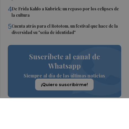
4
De Frida Kahlo a Kubrick: un repaso por los eclipses de
la cultura
5
Cuenta atrás para el Rototom, un festival que hace de la
diversidad su "seña de identidad"
Suscríbete al canal de
Whatsapp
Siempre al día de las últimas noticias
¡Quiero suscribirme!