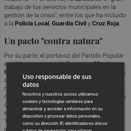
trabajo de los servicios municipales en la
gestión de la crisis", entre los que ha incluido
a la
Policía Local
,
Guardia Civil
y
Cruz Roja
.
Un pacto "contra natura"
Por su parte, el portavoz del Partido Popular
en el Ayuntamiento de Requena,
Alberto
García
, ha respaldado las palabras de Cortés,
Uso responsable de sus
argumentando que en este momento la
datos
moción de censura "era inoportuna". Del
Nosotros y nuestros socios utilizamos
mismo modo, García ha defendido la gestión
cookies y tecnologías similares para
del Gobierno local bajo el PP, destacando la
almacenar y acceder a información en su
ejecución de proyectos que considera
dispositivo y procesar datos personales,
"esenciales" y que, a su juicio, "podrían verse
como su dirección IP, identificadores únicos
interrumpidos por el cambio en la
y datos de navegación, para ofrecer