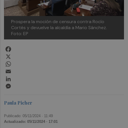
Prospera la moción de censura contra Rocío
Cortés y devuelve la alcaldía a Mario Sánchez.
Foto: EP
Facebook
X
WhatsApp
Email
LinkedIn
Messenger
Paula Picher
Publicado: 05/11/2024 ·
11:49
Actualizado: 05/11/2024 · 17:01