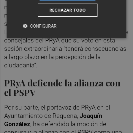
mostrado a favor de que el PP gobierne en
RECHAZAR TODO
minoría, ha sugerido que esta alianza podría
ser incompatible con la gestión municipal.
CONFIGURAR
Es más, el portavoz de Vox ha advertido a los
concejales del PRyA que su voto en esta
sesión extraordinaria "tendrá consecuencias
a largo plazo en la percepción de la
ciudadanía".
PRyA defiende la alianza con
el PSPV
Por su parte, el portavoz de PRyA en el
Ayuntamiento de Requena,
Joaquín
González
, ha defendido la moción de
censura y la alianza con el PSPV como una