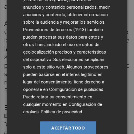
administración".
anuncios y contenido personalizados, medir
anuncios y contenido, obtener información
sobre la audiencia y mejorar los servicios.
Además, el ex concejal de Feria, Festejos,
Proveedores de terceros (1913)
también
Cultura y Promoción Económica ha criticado
pueden procesar sus datos para estos y
la coalición entre el PSPV y PRyA, puesto que
otros fines, incluido el uso de datos de
la ha calificado de "contra natura". En ese
geolocalización precisos y características
sentido, ha afeado a ambas formaciones
del dispositivo. Sus elecciones se aplican
políticas que la moción presentada responde
solo a este sitio web. Algunos proveedores
a "intereses de reparto de poder y no a las
pueden basarse en el interés legítimo en
necesidades de los ciudadanos de
lugar del consentimiento; tiene derecho a
oponerse en
Configuración de publicidad
.
Requena".
Puede retirar su consentimiento en
cualquier momento en
Configuración de
En la misma línea, el portavoz de Vox,
cookies
.
Política de privacidad
Ezequiel Tena
, ha concluido el debate con
"dudas" sobre la estabilidad del nuevo pacto
ACEPTAR TODO
entre PSPV y PRyA. Tena, que se ha