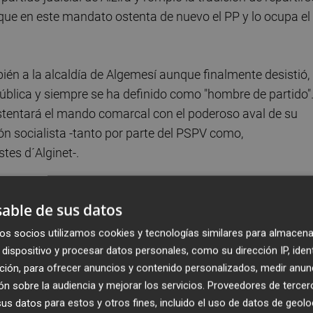
ue en este mandato ostenta de nuevo el PP y lo ocupa el
ién a la alcaldía de Algemesí aunque finalmente desistió,
ública y siempre se ha definido como "hombre de partido"
, ostentará el mando comarcal con el poderoso aval de su
ión socialista -tanto por parte del PSPV como,
stes d´Alginet-.
able de sus datos
. Entrará, como secretario general, un bastión directo de
os socios utilizamos cookies y tecnologías similares para almacena
 trata de
Sergio Alonso
, de 23 años
y con una larga
dispositivo y procesar datos personales, como su dirección IP, iden
tud,
recorrida, aunque más ligada a otro ámbito. El
ción, para ofrecer anuncios y contenido personalizados, medir anun
actual concejal ha estado vinculado, hasta el pasado año
n sobre la audiencia y mejorar los servicios.
Proveedores de tercer
e.
s datos para estos y otros fines, incluido el uso de datos de geolo