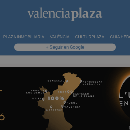
PLAZA INMOBILIARIA
VALÈNCIA
CULTURPLAZA
GUÍA HED
+ Seguir en Google