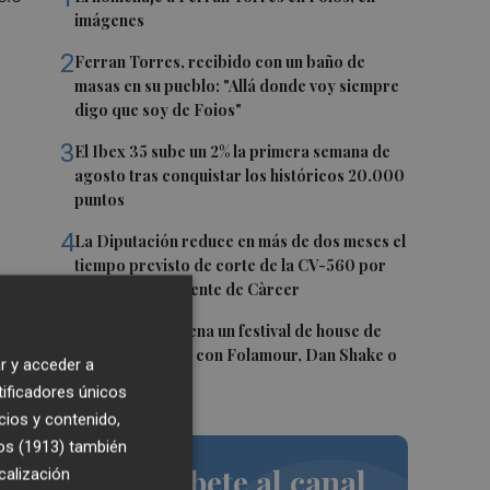
imágenes
2
Ferran Torres, recibido con un baño de
masas en su pueblo: "Allá donde voy siempre
digo que soy de Foios"
.
3
El Ibex 35 sube un 2% la primera semana de
agosto tras conquistar los históricos 20.000
puntos
4
La Diputación reduce en más de dos meses el
tiempo previsto de corte de la CV-560 por
las obras del puente de Càrcer
5
Roig Arena estrena un festival de house de
más de 10 horas con Folamour, Dan Shake o
r y acceder a
The Basement
tificadores únicos
cios y contenido,
,
os (1913)
también
Suscríbete al canal
calización