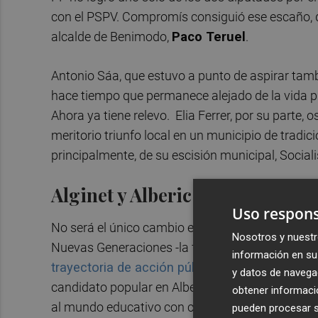
con el PSPV. Compromís consiguió ese escaño, q
alcalde de Benimodo,
Paco Teruel
.
Antonio Sáa, que estuvo a punto de aspirar tamb
hace tiempo que permanece alejado de la vida p
Ahora ya tiene relevo. Elia Ferrer, por su parte
meritorio triunfo local en un municipio de tradic
principalmente, de su escisión municipal, Sociali
Alginet y Alberic
Uso respons
No será el único cambio en la dirección comarcal
Nosotros y nuestr
Nuevas Generaciones -la filial juvenil- del PP. Se
información en su 
trayectoria de acción pública, pese a su juven
y datos de navega
candidato popular en Alberic en mayo de 2023 y 
obtener informació
al mundo educativo con cargos como estudiant
pueden procesar su