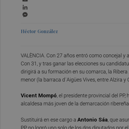
LinkedIn
Messenger
Héctor González
VALÈNCIA. Con 27 años entró como concejal y as
Con 31, y tras ganar las elecciones su candidatu
dirigirá a su formación en su comarca, la Ribera 
menor (la barraca d´Aigües Vives, entre Alzira y
Vicent Mompó
, el presidente provincial del PP
alcaldesa más joven de la demarcación ribereña
Sustituirá en ese cargo a
Antonio Sáa
, que asu
PP no logró uno solo de los dos diputados por el p