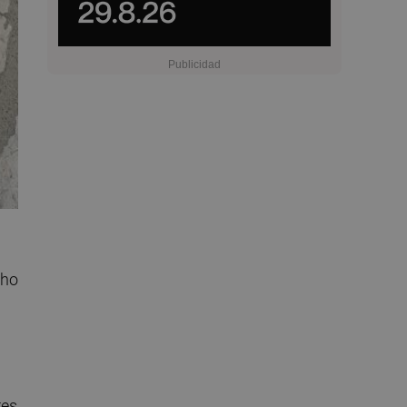
cho
res