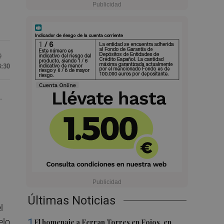
9
8:30
.
Últimas Noticias
l
1
elo
El homenaje a Ferran Torres en Foios, en