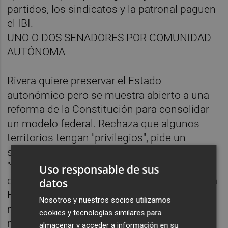
partidos, los sindicatos y la patronal paguen
el IBI.
UNO O DOS SENADORES POR COMUNIDAD
AUTÓNOMA
Rivera quiere preservar el Estado
autonómico pero se muestra abierto a una
reforma de la Constitución para consolidar
un modelo federal. Rechaza que algunos
territorios tengan "privilegios", pide un
sistema de financiación autonómica
"transparente", una redefinición de las
Uso responsable de sus
competencias de cada Administración y una
datos
Hacienda única para todo el país. Como
Nosotros y nuestros socios utilizamos
medida de ahorro, propone agrupar
cookies y tecnologías similares para
municipios pequeños.
almacenar y acceder a información en su