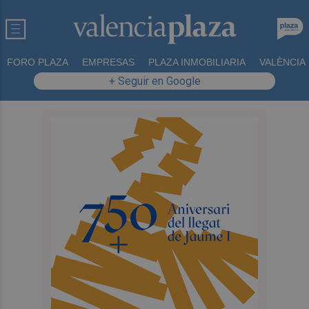
FORO PLAZA
EMPRESAS
PLAZA INMOBILIARIA
VALÈNCIA
+ Seguir en Google