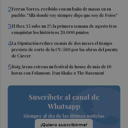
2
Ferran Torres, recibido con un baño de masas en su
pueblo: "Allá donde voy siempre digo que soy de Foios"
3
El Ibex 35 sube un 2% la primera semana de agosto tras
conquistar los históricos 20.000 puntos
4
La Diputación reduce en más de dos meses el tiempo
previsto de corte de la CV-560 por las obras del puente
de Càrcer
5
Roig Arena estrena un festival de house de más de 10
horas con Folamour, Dan Shake o The Basement
Suscríbete al canal de
Whatsapp
Siempre al día de las últimas noticias
¡Quiero suscribirme!