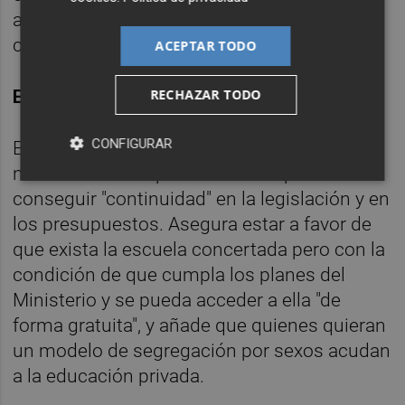
asistencia pública se debe dar y en qué
casos es delito.
ACEPTAR TODO
ESCUELA CONCERTADA GRATUITA
RECHAZAR TODO
CONFIGURAR
En lo que se refiere a la educación, reitera la
necesidad de un pacto nacional para
conseguir "continuidad" en la legislación y en
los presupuestos. Asegura estar a favor de
que exista la escuela concertada pero con la
condición de que cumpla los planes del
Ministerio y se pueda acceder a ella "de
forma gratuita", y añade que quienes quieran
un modelo de segregación por sexos acudan
a la educación privada.