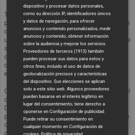
dispositivo y procesar datos personales,
como su dirección IP, identificadores únicos
También plantea cambiar la ley electoral --
y datos de navegación, para ofrecer
para que todos los votos valgan lo mismo en
anuncios y contenido personalizados, medir
cualquier territorio--, convertir el Senado en
anuncios y contenido, obtener información
una Cámara de representación territorial, que
sobre la audiencia y mejorar los servicios.
solo haya un senador o dos por cada
Proveedores de terceros (1913)
también
comunidad autónoma y reducir al 5 por
pueden procesar sus datos para estos y
ciento de los votos el umbral para poder
otros fines, incluido el uso de datos de
entrar en el Congreso.
geolocalización precisos y características
del dispositivo. Sus elecciones se aplican
solo a este sitio web. Algunos proveedores
Otro de los temas que aborda en el libro es el
pueden basarse en el interés legítimo en
del aborto, que no considera un "derecho".
lugar del consentimiento; tiene derecho a
Dice al respecto que no le gusta la ley de
oponerse en
Configuración de publicidad
.
plazos del anterior Gobierno socialista y pide
Puede retirar su consentimiento en
consenso para regular claramente en qué
cualquier momento en
Configuración de
condiciones se produce el aborto, qué
cookies
.
Política de privacidad