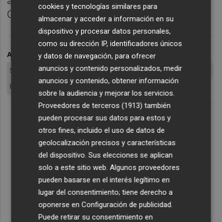
ajustar su déficit hasta el 1,2% y la
cookies y tecnologías similares para
Comunidad de Madrid, al 1,07%.
almacenar y acceder a información en su
dispositivo y procesar datos personales,
como su dirección IP, identificadores únicos
ARCHIVADO EN
DÉFICIT ASIMÉTRICO
DÉFICIT
y datos de navegación, para ofrecer
anuncios y contenido personalizados, medir
SORAYA SÁENZ DE SANTAMARÍA
MONTORO
MORAGUES
anuncios y contenido, obtener información
DEFICIT
2012
3
45%
AU
sobre la audiencia y mejorar los servicios.
Proveedores de terceros (1913)
también
pueden procesar sus datos para estos y
otros fines, incluido el uso de datos de
geolocalización precisos y características
del dispositivo. Sus elecciones se aplican
solo a este sitio web. Algunos proveedores
pueden basarse en el interés legítimo en
lugar del consentimiento; tiene derecho a
oponerse en
Configuración de publicidad
.
Puede retirar su consentimiento en