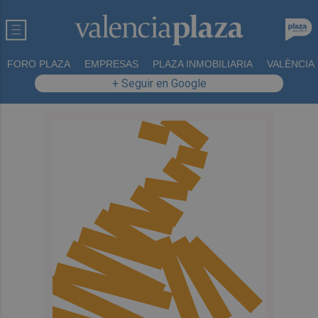
FORO PLAZA
EMPRESAS
PLAZA INMOBILIARIA
VALÈNCIA
+ Seguir en Google