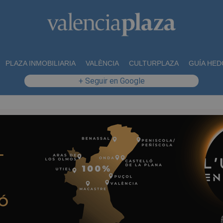
PLAZA INMOBILIARIA
VALÈNCIA
CULTURPLAZA
GUÍA HED
+ Seguir en Google