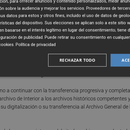
ción, para ofrecer anuncios y contenido personalizados, medir anun
iguo Ministerio de Gobernación. También Sumar pidió
n sobre la audiencia y mejorar los servicios.
Proveedores de tercer
rige
Fernando Grande Marlaska
.
s datos para estos y otros fines, incluido el uso de datos de geolo
rísticas del dispositivo. Sus elecciones se aplican solo a este sitio
ncia y memoria
 basarse en el interés legítimo en lugar del consentimiento; tiene 
guración de publicidad
. Puede retirar su consentimiento en cualqu
nciado dificultades para la localización de una informaci
cookies
.
Política de privacidad
erse transferido a los archivos históricos dependientes de
or culpa de una "regulación interna obsoleta y restrictiva"
RECHAZAR TODO
ACE
Memoria Democrática, y dilaciones excesivas en los plazo
ando los límites legales establecidos.
no a continuar con la transferencia progresiva y complet
rchivo de Interior a los archivos históricos competentes 
su digitalización o su transferencia al Archivo General de 