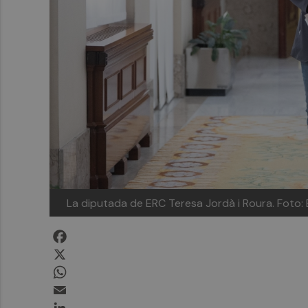
La diputada de ERC Teresa Jordà i Roura.
Foto:
Facebook
X
WhatsApp
Email
LinkedIn