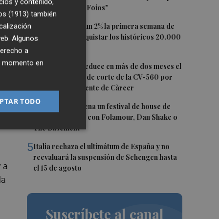
cios y contenido,
digo que soy de Foios"
os (1913)
también
2
calización
El Ibex 35 sube un 2% la primera semana de
agosto tras conquistar los históricos 20.000
 web. Algunos
puntos
derecho a
ier momento en
3
La Diputación reduce en más de dos meses el
ón
tiempo previsto de corte de la CV-560 por
las obras del puente de Càrcer
PTAR TODO
4
Roig Arena estrena un festival de house de
s
más de 10 horas con Folamour, Dan Shake o
The Basement
5
Italia rechaza el ultimátum de España y no
a
reevaluará la suspensión de Schengen hasta
y a
el 15 de agosto
la
Suscríbete al canal