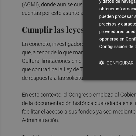
y datos de navega
(AGMI), donde aún se custodian fondos del ant
obtener informació
cuentas por este asunto al departamento que di
pueden procesar su
precisos y caracte
Cumplir las leyes de transpare
proveedores pueden
oponerse en
Confi
En concreto, investigadores y víctimas han denu
Configuración de 
que, a tenor de lo que marca la ley, deberían hab
Cultura, limitaciones en el acceso a los mismos p
CONFIGURAR
que contradice la Ley de Transparencia y la de 
de respuesta a las solicitudes de consulta, super
En este contexto, el Congreso emplaza al Gobier
de la documentación histórica custodiada en el a
facilitar el acceso a sus fondos ya sea mediante 
Administración.