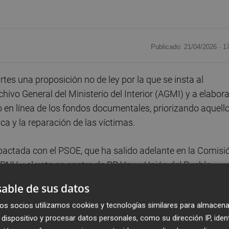
Publicado: 21/04/2026 ·
1
s una proposición no de ley por la que se insta al
chivo General del Ministerio del Interior (AGMI) y a elabora
so en línea de los fondos documentales, priorizando aquell
ca y la reparación de las víctimas.
 pactada con el PSOE, que ha salido adelante en la Comisi
 PNV y el voto en contra de PP, Vox y Unión del Pueblo
able de sus datos
os socios utilizamos cookies y tecnologías similares para almacena
 las quejas del ámbito académico y de víctimas de la
dispositivo y procesar datos personales, como su dirección IP, iden
los documentos del Archivo General del Ministerio de Inter