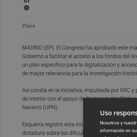
Messenger
Plaza
MADRID (EP). El Congreso ha aprobado este marte
Gobierno a facilitar el acceso a los fondos del Ar
un plan específico para la digitalización y acce
de mayor relevancia para la investigación históri
Así consta en la iniciativa, impulsada por ERC y
de Interior con el apoyo de Sumar, Junts, Bildu y
Navarro (UPN).
Uso respons
Nosotros y nuestr
Esquerra registró esta iniciativa tras conocerse
información en su 
dictadura sobre las dificultades para acceder a 