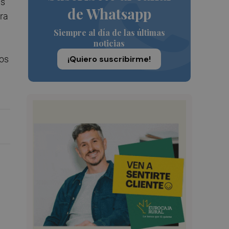
as
de Whatsapp
ra
Siempre al día de las últimas
noticias
mos
¡Quiero suscribirme!