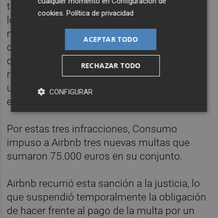
cualquier momento en
Configuración de
también había habido un incumplimiento de
cookies
.
Política de privacidad
los deberes y prohibiciones impuestos
mediante órdenes o medidas provisionales
ACEPTAR TODO
dictadas por el órgano instructor con el fin
de evitar la producción o continuación de
RECHAZAR TODO
riesgos o lesiones para los consumidores y
usuarios durante la tramitación del
CONFIGURAR
expediente.
Por estas tres infracciones, Consumo
impuso a Airbnb tres nuevas multas que
sumaron 75.000 euros en su conjunto.
Airbnb recurrió esta sanción a la justicia, lo
que suspendió temporalmente la obligación
de hacer frente al pago de la multa por un