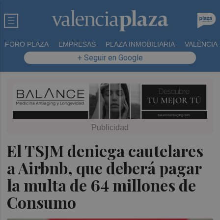
FORO PLAZA
EMPRESAS
PLAZA INMOBILIARIA
VALÈNCIA
+ Seguir en Google
El TSJM deniega cautelares
a Airbnb, que deberá pagar
la multa de 64 millones de
Consumo