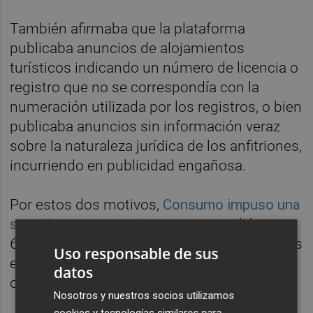
También afirmaba que la plataforma
publicaba anuncios de alojamientos
turísticos indicando un número de licencia o
registro que no se correspondía con la
numeración utilizada por los registros, o bien
publicaba anuncios sin información veraz
sobre la naturaleza jurídica de los anfitriones,
incurriendo en publicidad engañosa.
Por estos dos motivos,
Consumo impuso una
sanción grave
, cuyo importe ascendió a
63.980.311 euros, el equivalente a seis veces
Uso responsable de sus
el beneficio "ilícito" obtenido por Airbnb
datos
como consecuencia de estas prácticas.
Nosotros y nuestros socios utilizamos
cookies y tecnologías similares para