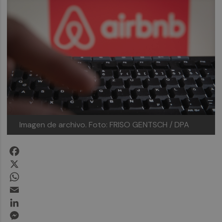
Imagen de archivo.
Foto: FRISO GENTSCH / DPA
Facebook
X
WhatsApp
Email
LinkedIn
Messenger