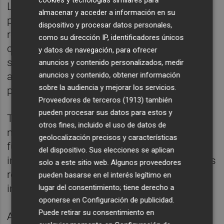
Las otras infracciones que se identificaron
almacenar y acceder a información en su
por Consumo fueron un incumplimiento del
dispositivo y procesar datos personales,
régimen u obligaciones de los contratos
como su dirección IP, identificadores únicos
celebrados a distancia al omitir información
y datos de navegación, para ofrecer
sobre la naturaleza jurídica del anfitrión del
anuncios y contenido personalizados, medir
anuncios y contenido, obtener información
alojamiento de uso turísticos que se
sobre la audiencia y mejorar los servicios.
publicitaba en esta plataforma.
Proveedores de terceros (1913)
también
pueden procesar sus datos para estos y
También señalaba a Airbnb por obstruir o
otros fines, incluido el uso de datos de
negarse a suministrar datos y facilitar las
geolocalización precisos y características
funciones de información, vigilancia o
del dispositivo. Sus elecciones se aplican
inspección, ya que no ofreció respuesta a los
solo a este sitio web. Algunos proveedores
requerimientos de Consumo durante la
pueden basarse en el interés legítimo en
instrucción de este expediente.
lugar del consentimiento; tiene derecho a
oponerse en
Configuración de publicidad
.
Puede retirar su consentimiento en
Asimismo, el Ministerio consideró que