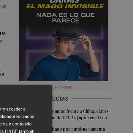
0
2:42
ro
or
r
por
Últimas Noticias
to
r y acceder a
1
Venta de bonos y unión frente a China: claves
3
tificadores únicos
de la intervención de EEUU y Japón en el yen
cios y contenido,
2
El transporte urbano por autobús aumenta
os (1913)
también