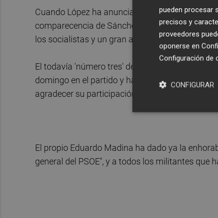
pueden procesar su
Cuando López ha anunciado el ganador de esta c
precisos y caracte
comparecencia de Sánchez, se han escuchado gri
proveedores pueden
los socialistas y un gran aplauso.
oponerse en
Confi
Configuración de 
El todavía 'número tres' del PSOE ha puesto en v
domingo en el partido y ha mostrado su "satisfacc
CONFIGURAR
agradecer su participación en la "rompedora" y 
El propio Eduardo Madina ha dado ya la enhorab
general del PSOE", y a todos los militantes que 