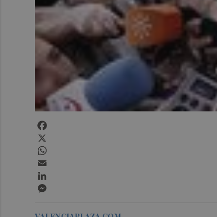
Facebook
X
WhatsApp
Email
LinkedIn
Messenger
VALENCIAPLAZA.COM