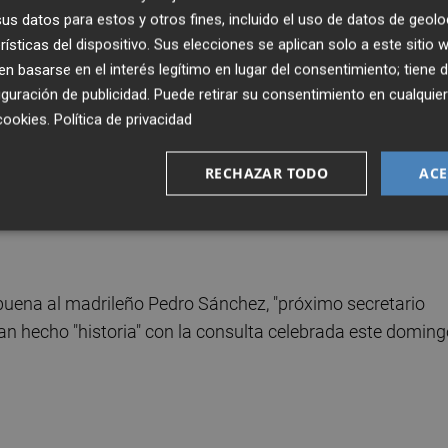
s datos para estos y otros fines, incluido el uso de datos de geolo
onsulta, en el Salón de Actos donde esperan la
rísticas del dispositivo. Sus elecciones se aplican solo a este sitio
tos de apoyo al que será el próximo secretario general d
 basarse en el interés legítimo en lugar del consentimiento; tiene 
guración de publicidad
. Puede retirar su consentimiento en cualqu
cookies
.
Política de privacidad
alor el proceso "ejemplar" que se ha llevado a cabo este
ión" por la labor de los militantes, a los que ha querido
RECHAZAR TODO
ACE
"novedosa" campaña y su participación en el proceso.
uena al madrileño Pedro Sánchez, "próximo secretario
han hecho "historia" con la consulta celebrada este doming