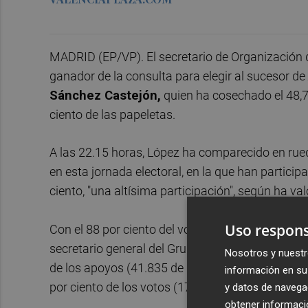
MADRID (EP/VP). El secretario de Organización
ganador de la consulta para elegir al sucesor de
Sánchez Castejón,
quien ha cosechado el 48,7 
ciento de las papeletas.
A las 22.15 horas, López ha comparecido en rue
en esta jornada electoral, en la que han partic
ciento, "una altísima participación", según ha va
Uso respons
Con el 88 por ciento del voto escrutado, Sánchez
secretario general del Grupo Socialista en el Co
Nosotros y nuestr
de los apoyos (41.835 de los votos), y al granad
información en su 
por ciento de los votos (17.506 de las papeletas)
y datos de navega
obtener informació