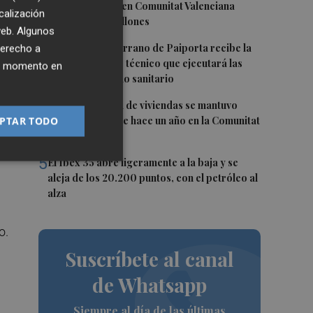
un 1,9% en junio en Comunitat Valenciana
calización
hasta los 17,4 millones
 web. Algunos
e
3
El CEIP Rosa Serrano de Paiporta recibe la
derecho a
visita del equipo técnico que ejecutará las
ier momento en
obras del forjado sanitario
4
La compraventa de viviendas se mantuvo
igual en junio que hace un año en la Comunitat
PTAR TODO
Valenciana
5
El Ibex 35 abre ligeramente a la baja y se
aleja de los 20.200 puntos, con el petróleo al
alza
o.
Suscríbete al canal
de Whatsapp
Siempre al día de las últimas