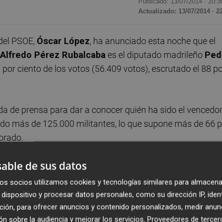
Publicado: 13/07/2014 ·
20:3
Actualizado: 13/07/2014 · 2
 del PSOE,
Óscar López
, ha anunciado esta noche que el
Alfredo Pérez Rubalcaba
es el diputado madrileño
Ped
por ciento de los votos (56.409 votos), escrutado el 88 p
da de prensa para dar a conocer quién ha sido el vencedo
ipado más de 125.000 militantes, lo que supone más de 66 
lorado.
able de sus datos
 se ha impuesto a sus dos rivales, el diputado vasco y
ngreso,
Eduardo Madina
, que ha reunido el 36,14 por cien
os socios utilizamos cookies y tecnologías similares para almacena
ino
José Antonio Pérez Tapias
, que ha sumado el 15,1
dispositivo y procesar datos personales, como su dirección IP, iden
.
ción, para ofrecer anuncios y contenido personalizados, medir anun
n sobre la audiencia y mejorar los servicios.
Proveedores de tercer