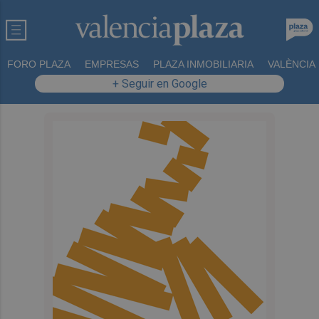
FORO PLAZA
EMPRESAS
PLAZA INMOBILIARIA
VALÈNCIA
+ Seguir en Google