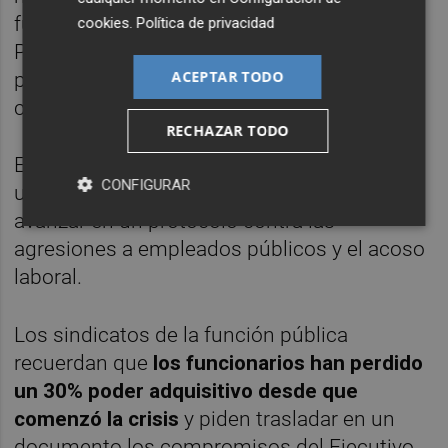
funcionarios. La Mesa General de la Función
cookies
.
Política de privacidad
Pública tiene previsto reunirse el 16 de julio
ACEPTAR TODO
próximo para tratar estos temas y poder
cerrar un acuerdo cuanto antes.
RECHAZAR TODO
Este martes, las dos partes han mantenido
CONFIGURAR
una reunión para abordar temas sociales y
avanzar en un protocolo contra las
agresiones a empleados públicos y el acoso
laboral.
Los sindicatos de la función pública
recuerdan que
los funcionarios han perdido
un 30% poder adquisitivo desde que
comenzó la crisis
y piden trasladar en un
documento los compromisos del Ejecutivo.