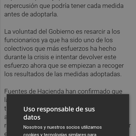
repercusión que podría tener cada medida
antes de adoptarla.
La voluntad del Gobierno es resarcir a los
funcionarios ya que ha sido uno de los
colectivos que más esfuerzos ha hecho
durante la crisis e intentar devolver este
esfuerzo ahora que se empiezan a recoger
los resultados de las medidas adoptadas.
Fuentes de Hacienda han confirmado que
las negociaciones con los funcionarios en el
Uso responsable de sus
tema salarial comenzaron este lunes,
datos
aunque ambas partes han mantenido
reuniones hace varias semanas para avanzar
Nosotros y nuestros socios utilizamos
en las mejoras de las condiciones laborales
cookies y tecnologías similares para