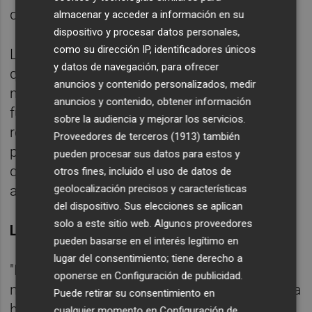
de los empleados públicos.
almacenar y acceder a información en su
dispositivo y procesar datos personales,
como su dirección IP, identificadores únicos
Los sindicatos de los funcionarios indican
y datos de navegación, para ofrecer
que de momento "no hay papel" sobre la
anuncios y contenido personalizados, medir
mesa y piden un compromiso firme. Otras
anuncios y contenido, obtener información
fuentes cercanas a las partes negociadoras
sobre la audiencia y mejorar los servicios.
reconocen que el Ejecutivo ha abierto un
Proveedores de terceros (1913)
también
proceso de diálogo "con buena voluntad" y
pueden procesar sus datos para estos y
que el espíritu es devolver la extra que fue
otros fines, incluido el uso de datos de
geolocalización precisos y características
anulada a los funcionarios.
del dispositivo. Sus elecciones se aplican
solo a este sitio web. Algunos proveedores
LIGERA SUBIDA SALARIAL
pueden basarse en el interés legítimo en
lugar del consentimiento; tiene derecho a
"Hay buena intención", reconocen los
oponerse en
Configuración de publicidad
.
negociadores que a la vez añaden que podría
Puede retirar su consentimiento en
haber una "ligera" subida salarial a los
cualquier momento en
Configuración de