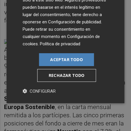
importancia a la hora de seleccionar los
pueden basarse en el interés legítimo en
valores que conforman la cartera de este
lugar del consentimiento; tiene derecho a
fondo 'verde'.
oponerse en
Configuración de publicidad
.
Puede retirar su consentimiento en
cualquier momento en
Configuración de
cookies
.
Política de privacidad
A 31 de octubre pasado, la exposición en
bolsa del
Nao Europa Sostenible
era del
ACEPTAR TODO
92,70%. "Hemos incrementado un 4%
respecto al mes anterior aunque el entorno
RECHAZAR TODO
es complicado, ya empezamos a ver valor en
algunas empresas". Así lo explica
Eugeni
CONFIGURAR
Segarra, gestor de inversiones de Nao
Europa Sostenible
, en la carta mensual
remitida a los partícipes. Las cinco primeras
posiciones del fondo a cierre de mes eran la