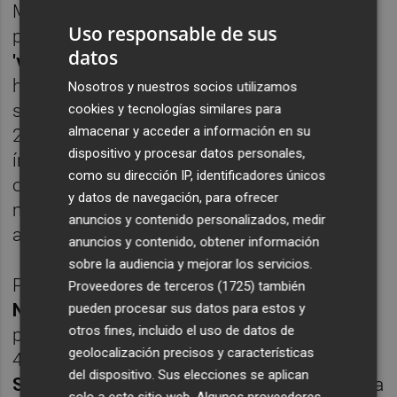
Mientras tanto, este vehículo financiero apto
Uso responsable de sus
para cualquier bolsillo -y muy enfocado al
datos
'value investing' o inversión en valor-
, sigue
haciendo gala de su baja volatilidad. En este
Nosotros y nuestros socios utilizamos
sentido, y en los diez primeros meses de
cookies y tecnologías similares para
almacenar y acceder a información en su
2022, es del 18,12% frente al 24,45% de su
dispositivo y procesar datos personales,
índice de referencia. Como también del
como su dirección IP, identificadores únicos
objetivo con que nació: bajar menos en los
y datos de navegación, para ofrecer
momentos de alta incertidumbre y
anuncios y contenido personalizados, medir
acompañar al mercado en las subidas.
anuncios y contenido, obtener información
sobre la audiencia y mejorar los servicios.
Por su parte, la rentabilidad acumulada de
Proveedores de terceros (1725)
también
Nao Europa Sostenible
desde su punto de
pueden procesar sus datos para estos y
otros fines, incluido el uso de datos de
partida hace cinco años alcanza ronda el
geolocalización precisos y características
48%, es decir, casi duplicando al
Euro
del dispositivo. Sus elecciones se aplican
Stoxx50 Net Return
con un 25,14%. De ahí la
solo a este sitio web. Algunos proveedores