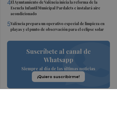
4
El Ayuntamiento de València inicia la reforma de la
Escuela Infantil Municipal Pardalets e instalará aire
acondicionado
5
València prepara un operativo especial de limpieza en
playas y el punto de observación para el eclipse solar
Suscríbete al canal de
Whatsapp
Siempre al día de las últimas noticias
¡Quiero suscribirme!