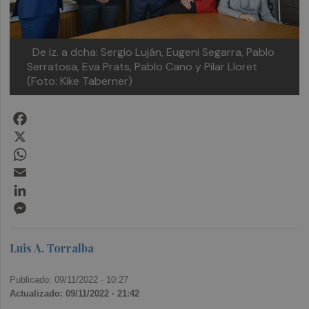
De iz. a dcha: Sergio Luján, Eugeni Segarra, Pablo
Serratosa, Eva Prats, Pablo Cano y Pilar Lloret
(Foto: Kike Taberner)
Facebook
X
WhatsApp
Email
LinkedIn
Messenger
Luis A. Torralba
Publicado: 09/11/2022 ·
10:27
Actualizado: 09/11/2022 · 21:42