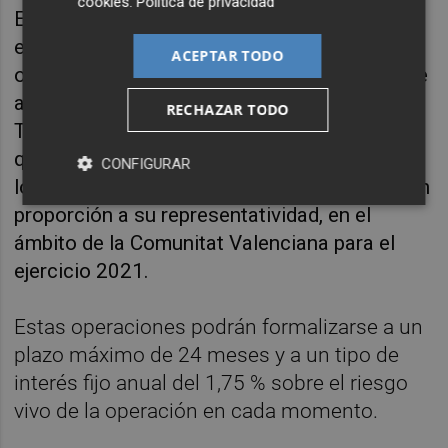
cookies
.
Política de privacidad
El importe solicitado oscilará entre 50.000
euros y hasta el 95 % de las subvenciones
ACEPTAR TODO
otorgadas al amparo de la Resolución de 8 de
abril de 2021, de la Dirección General de
RECHAZAR TODO
Trabajo, Bienestar y Seguridad Laboral, por la
que se convocan subvenciones destinadas a
CONFIGURAR
los sindicatos y organizaciones sindicales, en
proporción a su representatividad, en el
ámbito de la Comunitat Valenciana para el
ejercicio 2021.
Estas operaciones podrán formalizarse a un
plazo máximo de 24 meses y a un tipo de
interés fijo anual del 1,75 % sobre el riesgo
vivo de la operación en cada momento.