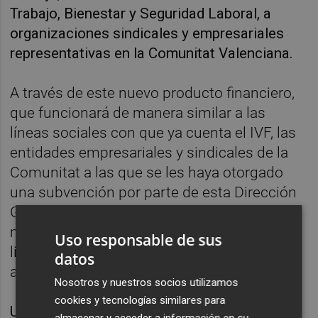
Trabajo, Bienestar y Seguridad Laboral, a
organizaciones sindicales y empresariales
representativas en la Comunitat Valenciana.
A través de este nuevo producto financiero,
que funcionará de manera similar a las
líneas sociales con que ya cuenta el IVF, las
entidades empresariales y sindicales de la
Comunitat a las que se les haya otorgado
una subvención por parte de esta Dirección
General podrán acceder a créditos a precios
muy ventajosos, disponiendo así de la
Uso responsable de sus
liquidez necesaria para mantener su
datos
actividad.
Nosotros y nuestros socios utilizamos
cookies y tecnologías similares para
Una vez liquidada por parte de la Conselleria
almacenar y acceder a información en su