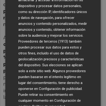
de Economía esta subvención,
las entidades
dispositivo y procesar datos personales,
podrán cancelar la operación cubriendo el
como su dirección IP, identificadores únicos
riesgo vivo pendiente con el IVF
en ese
y datos de navegación, para ofrecer
anuncios y contenido personalizados, medir
momento.
anuncios y contenido, obtener información
sobre la audiencia y mejorar los servicios.
A través de esta línea de financiación,
las
Proveedores de terceros (1913)
también
organizaciones empresariales y sindicales
pueden procesar sus datos para estos y
podrán solicitar operaciones de hasta el 50
otros fines, incluido el uso de datos de
% del importe asignado en los
geolocalización precisos y características
presupuestos de la Generalitat Valenciana
del dispositivo. Sus elecciones se aplican
para 2021
, para la realización de actividades
solo a este sitio web. Algunos proveedores
por parte de estas organizaciones en
pueden basarse en el interés legítimo en
lugar del consentimiento; tiene derecho a
materia de participación y colaboración
oponerse en
Configuración de publicidad
.
institucional, atendiendo a lo establecido en
Puede retirar su consentimiento en
la Ley 7/2015, de 2 de abril, de la Generalitat.
cualquier momento en
Configuración de