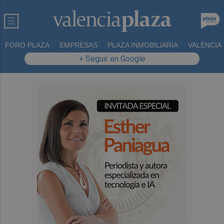
FORO PLAZA
EMPRESAS
PLAZA INMOBILIARIA
VALÈNCIA
+ Seguir en Google