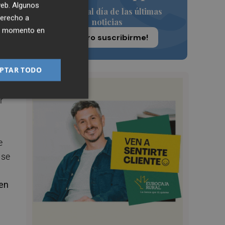
 web. Algunos
Siempre al día de las últimas
derecho a
noticias
ier momento en
¡Quiero suscribirme!
s
PTAR TODO
a
r
e
 se
en