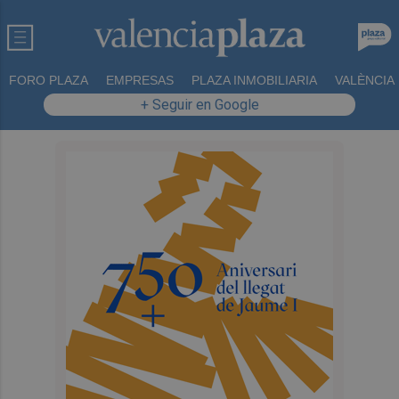
FORO PLAZA
EMPRESAS
PLAZA INMOBILIARIA
VALÈNCIA
+ Seguir en Google