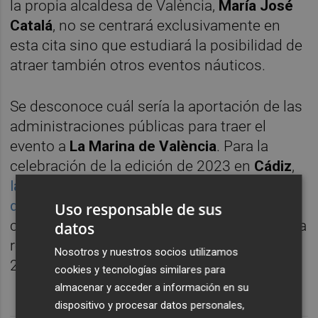
la propia alcaldesa de València,
María José
Catalá
, no se centrará exclusivamente en
esta cita sino que estudiará la posibilidad de
atraer también otros eventos náuticos.
Se desconoce cuál sería la aportación de las
administraciones públicas para traer el
evento a
La Marina de València
. Para la
celebración de la edición de 2023 en
Cádiz
,
las instituciones andaluzas invirtieron cerca
de 3,8 millones
por el torneo de ese año. El
Uso responsable de sus
contrato para celebrar en la costa gaditana la
datos
regata de catamaranes se extiende hasta
Nosotros y nuestros socios utilizamos
2025, pero es prorrogable a otros dos años.
cookies y tecnologías similares para
almacenar y acceder a información en su
dispositivo y procesar datos personales,