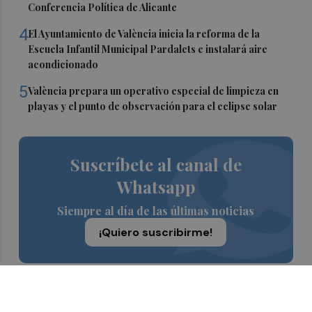
Conferencia Política de Alicante
4
El Ayuntamiento de València inicia la reforma de la
Escuela Infantil Municipal Pardalets e instalará aire
acondicionado
5
València prepara un operativo especial de limpieza en
playas y el punto de observación para el eclipse solar
Suscríbete al canal de
Whatsapp
Siempre al día de las últimas noticias
¡Quiero suscribirme!