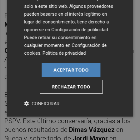
solo a este sitio web. Algunos proveedores
pueden basarse en el interés legítimo en
Por el área metropolitana el ascenso de
lugar del consentimiento; tiene derecho a
María José Catalá
en Valencia y resultados
oponerse en
Configuración de publicidad
.
locales como los de
Juan Ramón Adsuara
Puede retirar su consentimiento en
en Alfafar;
Paqui Bartual
, Xirivella;
Laura
cualquier momento en
Configuración de
Chuliá
, en Benetússer; o
Vicente Cervera
, en
cookies
.
Política de privacidad
Alaquàs, le han permitido aumentar su
registro de diputados provinciales y añadir
ACEPTAR TODO
otros tres. Ya van 13.
RECHAZAR TODO
En los partidos judiciales de Gandia, Llíria y
Sagunt se mantiene el reparto ya fraguado
CONFIGURAR
en 2019 de un escaño para PP y otro para
PSPV. Este último conservaría, gracias a los
buenos resultados de
Dimas Vázquez
en
Sueca y, sobre todo, de
Jordi Mayor
en