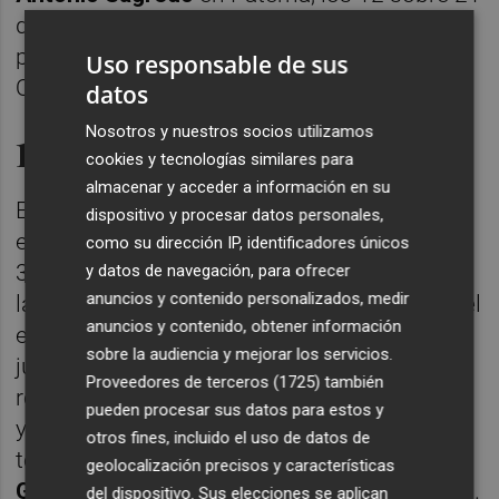
de
Rafa García
en Burjassot; o los de los
primeros ediles de Alaquàs, Aldaia, Silla,
Uso responsable de sus
Quart de Poblet o Sedaví.
datos
Nosotros y nuestros socios utilizamos
18 escaños por València
cookies y tecnologías similares para
almacenar y acceder a información en su
El partido judicial de València, con 18
dispositivo y procesar datos personales,
escaños, reparte la principal porción de los
como su dirección IP, identificadores únicos
31 de la Diputación provincial. El PP tiene en
y datos de navegación, para ofrecer
anuncios y contenido personalizados, medir
la actualidad ocho. A estos habría -al 99% del
anuncios y contenido, obtener información
escrutinio- sumado uno más por el partido
sobre la audiencia y mejorar los servicios.
judicial de Alzira gracias a sus buenos
Proveedores de terceros (1725)
también
resultados en Carcaixent, Algemesí o Carlet,
pueden procesar sus datos para estos y
y el solitario de Requena, cimentado sobre
otros fines, incluido el uso de datos de
todo en la abrumadora victoria de
Ricardo
geolocalización precisos y características
Gabaldón
en Utiel. Por tanto, serían dos más.
del dispositivo. Sus elecciones se aplican