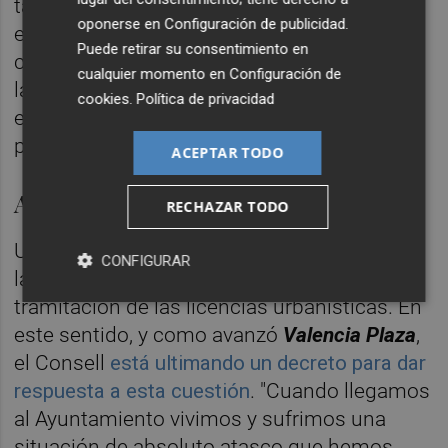
también ayudaría mucho a movilidad de
oponerse en
Configuración de publicidad
.
esos barrios del Sur", insistió la edil de la
Puede retirar su consentimiento en
ciudad. Esto debería incluirse, a petición de
cualquier momento en
Configuración de
la ciudad, en el nuevo Plan de Movilidad
cookies
.
Política de privacidad
elaborado por la Conselleria y que prevé
presentarse en el primer trimestre de 2020.
ACEPTAR TODO
Agilizar las licencias urbanísticas
RECHAZAR TODO
Uno de los problemas del Ayuntamiento de
CONFIGURAR
la capital es la necesidad de agilizar la
tramitación de las licencias urbanísticas. En
este sentido, y como avanzó
Valencia Plaza
,
el Consell
está ultimando un decreto para dar
respuesta a esta cuestión
. "Cuando llegamos
al Ayuntamiento vivimos y sufrimos una
situación de absoluto atasco que hemos