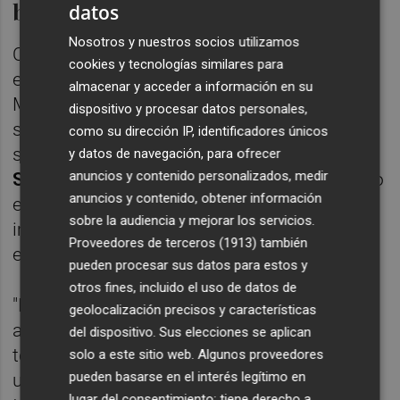
barrios del sur
datos
Nosotros y nuestros socios utilizamos
Otra de las peticiones del consistorio es que
cookies y tecnologías similares para
el nuevo Plan de Movilidad del Área
almacenar y acceder a información en su
Metropolitana contemple la extensión del
dispositivo y procesar datos personales,
servicio de Metrovalencia a los barrios del
como su dirección IP, identificadores únicos
sur de la ciudad, como
Malilla, Sant Isidre,
y datos de navegación, para ofrecer
anuncios y contenido personalizados, medir
Sant Marcel·lí, o la Fuente de San Luis
. Todo
anuncios y contenido, obtener información
ello, teniendo en cuenta, además, el
sobre la audiencia y mejorar los servicios.
importante servicio que presta la nueva Fe
Proveedores de terceros (1913)
también
en estos barrios.
pueden procesar sus datos para estos y
otros fines, incluido el uso de datos de
"Esa extensión de la conexión ferroviaria
geolocalización precisos y características
ayudaría mucho a mejorar el acceso de
del dispositivo. Sus elecciones se aplican
todos los vecinos y vecinas de València a
solo a este sitio web. Algunos proveedores
pueden basarse en el interés legítimo en
una infraestructura tan importante, pero
lugar del consentimiento; tiene derecho a