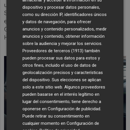
una visión sostenible y tecnológica de los
dispositivo y procesar datos personales,
SUV, con el placer de conducir como
como su dirección IP, identificadores únicos
elemento distintivo”, afirma la Directora
y datos de navegación, para ofrecer
General de Peugeot para España y Portugal,
anuncios y contenido personalizados, medir
anuncios y contenido, obtener información
Hélène Bouteleau.
sobre la audiencia y mejorar los servicios.
Proveedores de terceros (1913)
también
pueden procesar sus datos para estos y
otros fines, incluido el uso de datos de
geolocalización precisos y características
del dispositivo. Sus elecciones se aplican
solo a este sitio web. Algunos proveedores
pueden basarse en el interés legítimo en
lugar del consentimiento; tiene derecho a
oponerse en
Configuración de publicidad
.
Puede retirar su consentimiento en
cualquier momento en
Configuración de