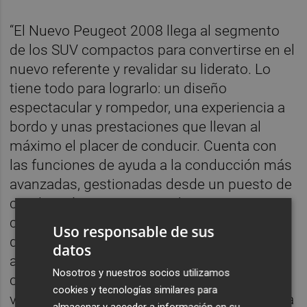
“El Nuevo Peugeot 2008 llega al segmento
de los SUV compactos para convertirse en el
nuevo referente y revalidar su liderato. Lo
tiene todo para lograrlo: un diseño
espectacular y rompedor, una experiencia a
bordo y unas prestaciones que llevan al
máximo el placer de conducir. Cuenta con
las funciones de ayuda a la conducción más
avanzadas, gestionadas desde un puesto de
conducción Peugeot i-Cockpit® con un
combinado digital elevado en tres
Uso responsable de sus
dimensiones, y aporta a la gama una
datos
alternativa “cero emisiones” con una
Nosotros y nuestros socios utilizamos
circulación silenciosa y ausencia de
cookies y tecnologías similares para
vibraciones. El Nuevo Peugeot 2008 encarna
almacenar y acceder a información en su