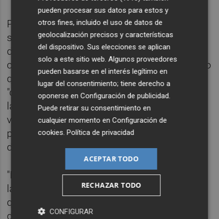
pueden procesar sus datos para estos y
Preguntada si ve "normal" que un
otros fines, incluido el uso de datos de
geolocalización precisos y características
sospechoso de abusos envíe una carta a la
del dispositivo. Sus elecciones se aplican
directora para preguntarle si modifica o
solo a este sitio web. Algunos proveedores
cambia algo de su versión, Oltra ha explicado
pueden basarse en el interés legítimo en
que en el centro se hace una investigación
lugar del consentimiento; tiene derecho a
"contradictoria", en el sentido de "escuchar a
oponerse en
Configuración de publicidad
.
las dos partes". En opinión de la
Puede retirar su consentimiento en
vicepresidenta, "no parece que en lo que
cualquier momento en
Configuración de
podríamos llamar el pliego de descargo, la
cookies
.
Política de privacidad
dirección del centro tuviera que intervenir".
ACEPTAR TODO
"En todo caso, ahí lo que yo entiendo es que
RECHAZAR TODO
la persona instructora en este caso, tiene
que mantener primero, siendo que se trata
CONFIGURAR
de un centro de infancia, la máxima