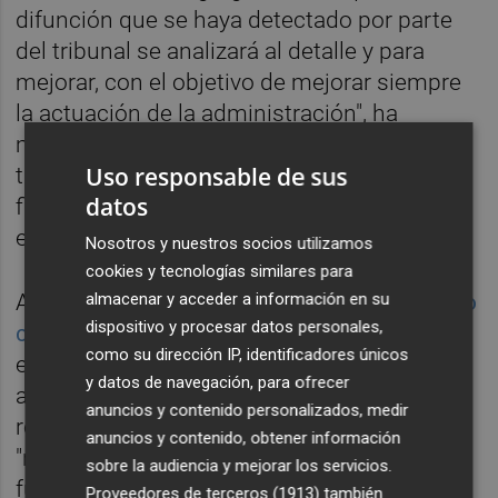
difunción que se haya detectado por parte
del tribunal se analizará al detalle y para
mejorar, con el objetivo de mejorar siempre
la actuación de la administración", ha
manifestado. Prueba de ello, considera, son
Uso responsable de sus
tanto la ordenación de colaborar con la
datos
fiscalía, como el nuevo protocolo aprobado
en septiembre de 2017.
Nosotros y nuestros socios utilizamos
cookies y tecnologías similares para
Al respecto,
Oltra ha recordado que ha pedido
almacenar y acceder a información en su
dispositivo y procesar datos personales,
comparecer en Les Corts
para dar "todas las
como su dirección IP, identificadores únicos
explicaciones que hagan falta" sobre este
y datos de navegación, para ofrecer
asunto, y ha asumido "toda la
anuncios y contenido personalizados, medir
responsabilidad política" ya que es su
anuncios y contenido, obtener información
"responsabilidad política que el sistema
sobre la audiencia y mejorar los servicios.
funcione".
Proveedores de terceros (1913)
también