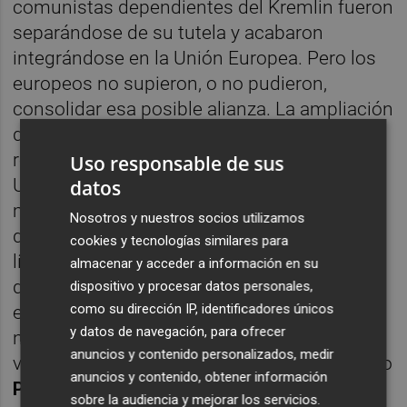
comunistas dependientes del Kremlin fueron
separándose de su tutela y acabaron
integrándose en la Unión Europea. Pero los
europeos no supieron, o no pudieron,
consolidar esa posible alianza. La ampliación
de la OTAN a zonas donde antes eran
repúblicas populares dependientes de la
Uso responsable de sus
URSS destapó la amenaza de Europa para
datos
marginar y someter a Rusia. El entonces
Nosotros y nuestros socios utilizamos
dirigente
Khrushchev
había dispuesto los
cookies y tecnologías similares para
límites de República soviética ucraniana
almacenar y acceder a información en su
dentro de la URSS lanzando líneas aleatorias
dispositivo y procesar datos personales,
como su dirección IP, identificadores únicos
en un mapa en un tiempo en que el
y datos de navegación, para ofrecer
nacionalismo ucraniano no tenía
anuncios y contenido personalizados, medir
visualización ni fuerza consistente. Y cuando
anuncios y contenido, obtener información
Putin
sustituye a
Yeltsin
, al principio se
sobre la audiencia y mejorar los servicios.