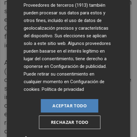
muestra partidario de la casa común pero en
Proveedores de terceros (1913)
también
seguida adopta una posición de
pueden procesar sus datos para estos y
enfrentamiento contra Europa y anexionará
otros fines, incluido el uso de datos de
Crimea en 2014 donde se concentraba la
geolocalización precisos y características
del dispositivo. Sus elecciones se aplican
flota militar rusa y una población que se
solo a este sitio web. Algunos proveedores
identificaba con Rusia.
pueden basarse en el interés legítimo en
lugar del consentimiento; tiene derecho a
Algunas de las zonas del Este de Ucrania
oponerse en
Configuración de publicidad
.
(Donetsk y Lugansk) estaban vinculadas
Puede retirar su consentimiento en
cultural y socialmente a Rusia y una parte de
cualquier momento en
Configuración de
su población se consideraban rusos. La
cookies
.
Política de privacidad
independencia política de Ucrania se
concretó en 1991 no reconocida por Putin, y
ACEPTAR TODO
el nacionalismo ucraniano fue
radicalizándose y distanciándose de Rusia
RECHAZAR TODO
que consideraba a Ucrania una parte