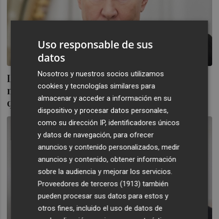
Uso responsable de sus
datos
Nosotros y nuestros socios utilizamos
La UE inmoviliza indefinidamente 210.000
cookies y tecnologías similares para
millones de activos rusos con los que
almacenar y acceder a información en su
quiere financiar a Ucrania
dispositivo y procesar datos personales,
como su dirección IP, identificadores únicos
y datos de navegación, para ofrecer
anuncios y contenido personalizados, medir
anuncios y contenido, obtener información
sobre la audiencia y mejorar los servicios.
Proveedores de terceros (1913)
también
pueden procesar sus datos para estos y
otros fines, incluido el uso de datos de