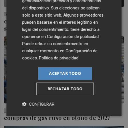
geolocalización precisos y características
del dispositivo. Sus elecciones se aplican
Rusia estrecha su vínculo con China con la
solo a este sitio web. Algunos proveedores
colocación de sus primeros bonos
pueden basarse en el interés legítimo en
soberanos denominados en yuanes
lugar del consentimiento; tiene derecho a
oponerse en
Configuración de publicidad
.
Puede retirar su consentimiento en
cualquier momento en
Configuración de
cookies
.
Política de privacidad
ACEPTAR TODO
RECHAZAR TODO
CONFIGURAR
La UE acuerda romper con todas las
compras de gas ruso en otoño de 2027