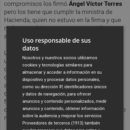
compromisos los firmó
Ángel Víctor Torres
pero los tiene que cumplir la ministra de
Hacienda, quien no estuvo en la firma y que
no ha cumplido un compromiso político en
su vida.
Uso responsable de sus
datos
La demostración de que
Pedro Sánchez
es
Nosotros y nuestros socios utilizamos
un maestro del toreo es que al final del
cookies y tecnologías similares para
documento se ha incluido un último
almacenar y acceder a información en su
compromiso para “la materialización de la
dispositivo y procesar datos personales,
asunción parcial por el Estado de la deuda
como su dirección IP, identificadores únicos
de Catalunya...”, la famosa quita de la deuda
y datos de navegación, para ofrecer
firmada en otro acuerdo hace 20 meses y
anuncios y contenido personalizados, medir
anuncios y contenido, obtener información
que ahora vuelve a prometer porque Montero
sobre la audiencia y mejorar los servicios.
no la ha ejecutado.
Proveedores de terceros (1913)
también