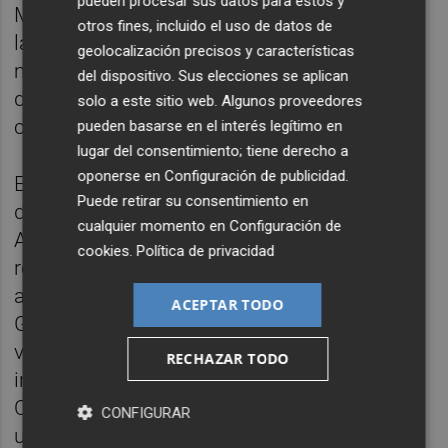
pueden procesar sus datos para estos y
Más de 24 horas tardó ERC en salir a
otros fines, incluido el uso de datos de
lamentar que el vino estaba aguado,
geolocalización precisos y características
mientras el PP mantenía las críticas sin
del dispositivo. Sus elecciones se aplican
darse por enterado, seguramente porque le
solo a este sitio web. Algunos proveedores
convenía, no porque no sepan leer.
pueden basarse en el interés legítimo en
lugar del consentimiento; tiene derecho a
oponerse en
Configuración de publicidad
.
El mismo
Carlos Mazón
anunciaba dos días
Puede retirar su consentimiento en
después que había dado instrucciones a la
cualquier momento en
Configuración de
Abogacía de la Generalitat para presentar un
cookies
.
Política de privacidad
recurso de inconstitucional contra el
acuerdo "del cuponazo separatista" entre el
ACEPTAR TODO
Gobierno central y el catalán. La Abogacía le
va a responder que un acuerdo de
RECHAZAR TODO
intenciones no se puede recurrir al Tribunal
Constitucional mientras no se plasme en
CONFIGURAR
una ley. ¿No lo sabe el president, que es