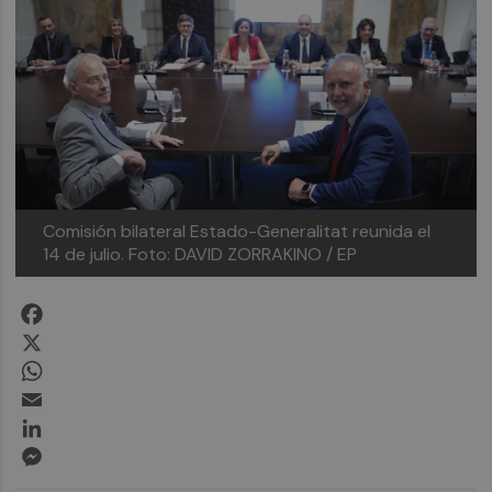
Comisión bilateral Estado-Generalitat reunida el
14 de julio.
Foto: DAVID ZORRAKINO / EP
Facebook
X
WhatsApp
Email
LinkedIn
Messenger