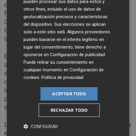
pueden procesar sus datos para estos y
quedando decenas de miles de plazas de
otros fines, incluido el uso de datos de
Formación Profesional sin cubrir en la
geolocalización precisos y características
Comunitat Valenciana. La Formación
del dispositivo. Sus elecciones se aplican
Profesional debe ocupar un papel central en
solo a este sitio web. Algunos proveedores
la competitividad futura de nuestro país.
pueden basarse en el interés legítimo en
lugar del consentimiento; tiene derecho a
oponerse en
Configuración de publicidad
.
España sigue arrastrando, además, una
Puede retirar su consentimiento en
anomalía histórica: una estructura formativa
cualquier momento en
Configuración de
en “V”, con exceso de población poco
cookies
.
Política de privacidad
cualificada y también universitaria, pero
insuficientes perfiles técnicos intermedios,
ACEPTAR TODO
precisamente los más demandados por las
economías europeas más productivas.
RECHAZAR TODO
La nueva Formación Profesional Dual avanza
CONFIGURAR
en la buena dirección, acercando empresa y