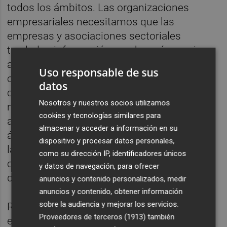
todos los ámbitos. Las organizaciones
empresariales necesitamos que las
empresas y asociaciones sectoriales
trasladen información mucho más precisa,
actualizada y recurrente sobre las
Uso responsable de sus
ocupaciones que necesitan cubrir,
datos
cuantificando perfiles y anticipando
Nosotros y nuestros socios utilizamos
necesidades futuras. Pero las
cookies y tecnologías similares para
administraciones también deben ser más
almacenar y acceder a información en su
ágiles adaptando la normativa vigente y
dispositivo y procesar datos personales,
la oferta formativa a la realidad productiva y
como su dirección IP, identificadores únicos
optimizando mejor los recursos públicos
y datos de navegación, para ofrecer
disponibles.
anuncios y contenido personalizados, medir
anuncios y contenido, obtener información
sobre la audiencia y mejorar los servicios.
Resulta difícil entender que, mientras las
Proveedores de terceros (1913)
también
empresas reclaman perfiles técnicos, sigan