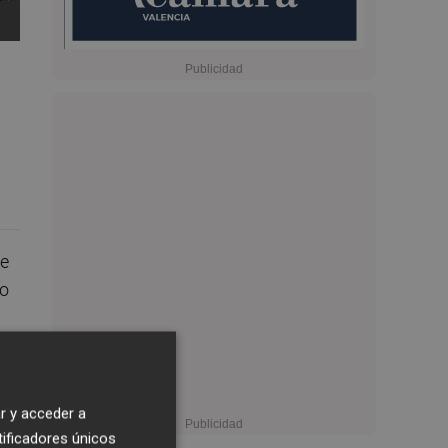
te
to
la
r y acceder a
l
tificadores únicos