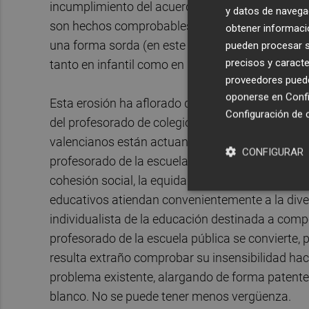
incumplimiento del acuerdo de plantillas docent
y datos de navega
son hechos comprobables recientes que sirven
obtener informació
una forma sorda (en este caso, sin mucha reper
pueden procesar su
precisos y caracte
tanto en infantil como en primaria y secundaria.
proveedores pueden
oponerse en
Confi
Esta erosión ha aflorado de forma súbita con tod
Configuración de 
del profesorado de colegios e institutos públicos
valencianos están actuando de forma coherente c
CONFIGURAR
profesorado de la escuela pública se fundamenta
cohesión social, la equidad formativa y el desar
educativos atiendan convenientemente a la dive
individualista de la educación destinada a compet
profesorado de la escuela pública se convierte, po
resulta extraño comprobar su insensibilidad hac
problema existente, alargando de forma patente 
blanco. No se puede tener menos vergüenza.