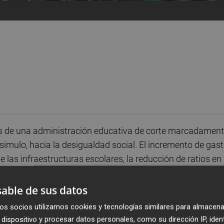
nes de una administración educativa de corte marcadamen
simulo, hacia la desigualdad social. El incremento de gas
 las infraestructuras escolares, la reducción de ratios en
rado chocan frontalmente con el fomento de una visión de 
iante la promoción de centros que segregan al alumnado
able de sus datos
e asume que el conocimiento y, por tanto, el poder de
os socios utilizamos cookies y tecnologías similares para almacena
 ciudadanía sino el privilegio ontológico de unos pocos. E
dispositivo y procesar datos personales, como su dirección IP, iden