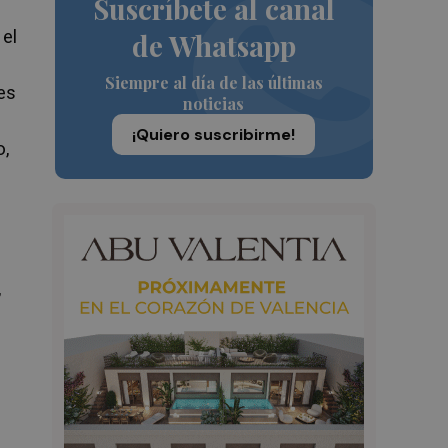
Suscríbete al canal
 el
de Whatsapp
Siempre al día de las últimas
es
noticias
¡Quiero suscribirme!
o,
e
,