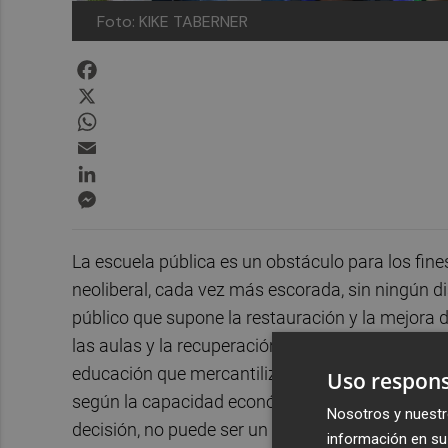
Foto: KIKE TABERNER
Facebook
X
WhatsApp
Email
LinkedIn
Messenger
La escuela pública es un obstáculo para los fi
neoliberal, cada vez más escorada, sin ningún di
público que supone la restauración y la mejora de
las aulas y la recuperación salarial del profeso
educación que mercantiliza el aprendizaje med
Uso respons
según la capacidad económica de sus familias. S
Nosotros y nuestr
decisión, no puede ser un derecho universal de la
información en su 