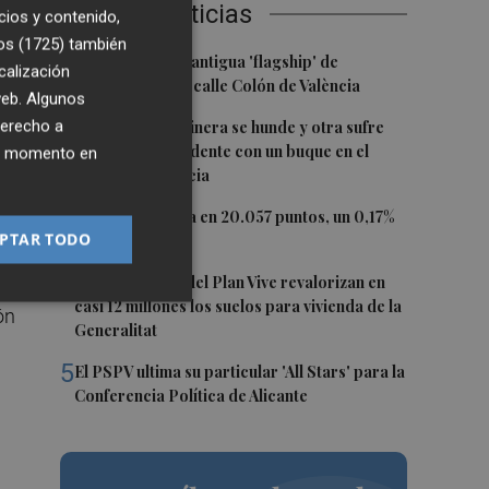
Últimas Noticias
ado
cios y contenido,
de
os (1725)
también
1
Oysho ocupa la antigua 'flagship' de
o
calización
Nespresso en la calle Colón de València
 web. Algunos
2
derecho a
Una batea clochinera se hunde y otra sufre
daños en un incidente con un buque en el
ier momento en
a
puerto de Valencia
3
El Ibex 35 cierra en 20.057 puntos, un 0,17%
PTAR TODO
más
4
Los concursos del Plan Vive revalorizan en
casi 12 millones los suelos para vivienda de la
ón
Generalitat
5
El PSPV ultima su particular 'All Stars' para la
Conferencia Política de Alicante