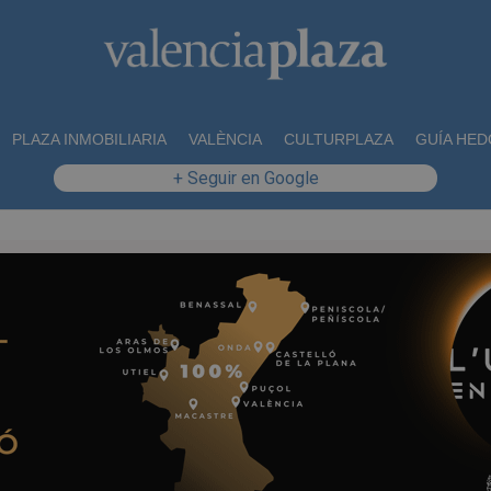
PLAZA INMOBILIARIA
VALÈNCIA
CULTURPLAZA
GUÍA HED
+ Seguir en Google