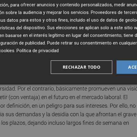
es y las largas demoras en las sustituciones del profesor
ción, para ofrecer anuncios y contenido personalizados, medir anun
 de ejemplos paradigmáticos de cómo se está socavando 
n sobre la audiencia y mejorar los servicios.
Proveedores de tercer
cusión mediática) el sistema educativo público valencian
s datos para estos y otros fines, incluido el uso de datos de geolo
rísticas del dispositivo. Sus elecciones se aplican solo a este sitio
 basarse en el interés legítimo en lugar del consentimiento; tiene 
guración de publicidad
. Puede retirar su consentimiento en cualqu
a su intensidad y extensión en la actual huelga indefinid
cookies
.
Política de privacidad
. Ante este conflicto, los actuales gestores educativos
on sus principios ideológicos. El desaire hacia el
RECHAZAR TODO
ACE
 en metas disociadas de la solidaridad colectiva, la
rollo humano, impidiendo con ello que sus centros
rsidad. Por el contrario, básicamente promueven una visi
ir (con ventaja) en el futuro en el mercado laboral. El
r definición, en un peligro para sus intereses. Por ello, no
ia sus demandas y la desidia con la que afrontan el grave
los plazos, dejando incluso largos fines de semana en