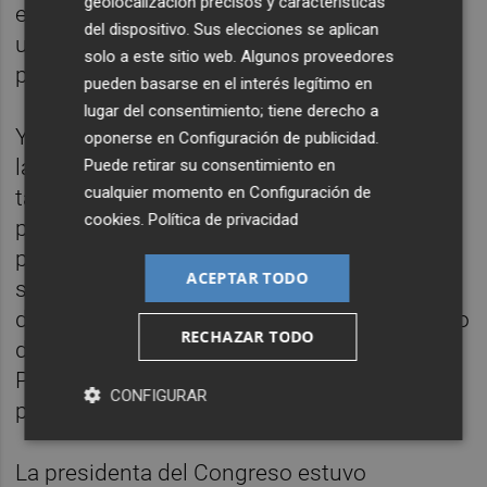
geolocalización precisos y características
efectivamente requiere de una decisión y
del dispositivo. Sus elecciones se aplican
una apuesta política que no está entre las
solo a este sitio web. Algunos proveedores
prioridades del PP valenciano.
pueden basarse en el interés legítimo en
lugar del consentimiento; tiene derecho a
Y en medio de este debate sobre lo público,
oponerse en
Configuración de publicidad
.
la dignidad y la igualdad, España ha vivido
Puede retirar su consentimiento en
cualquier momento en
Configuración de
también una imagen histórica: la visita del
cookies
.
Política de privacidad
papa León XIV a las Cortes Generales, por
primera vez en la historia, a la sede de la
ACEPTAR TODO
soberanía popular, en una sesión conjunta
del Congreso y del Senado. Fue un momento
RECHAZAR TODO
de enorme simbolismo democrático: un
Papa hablando en el corazón de una España
CONFIGURAR
plural, constitucional y aconfesional.
La presidenta del Congreso estuvo