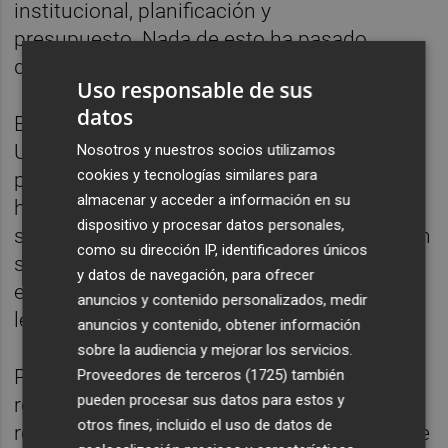
institucional, planificación y
presupuesto. Nada de esto ha pasado
durante estos 30 días de huelga indefinida.
Uso responsable de sus
datos
El president Pérez Llorca está desaparecido.
Una vez más se borra de la solución de los
Nosotros y nuestros socios utilizamos
cookies y tecnologías similares para
problemas de su pueblo. Ante la mayor
almacenar y acceder a información en su
huelga educativa de la historia, este
dispositivo y procesar datos personales,
sucedáneo de presidente no ha tenido a bien
como su dirección IP, identificadores únicos
sentarse ni una sola vez con la comunidad
y datos de navegación, para ofrecer
educativa, con los docentes que con toda la
anuncios y contenido personalizados, medir
legitimidad reclaman.
anuncios y contenido, obtener información
sobre la audiencia y mejorar los servicios.
Porque como ya hemos dicho, abanderan la
Proveedores de terceros (1725)
también
pueden procesar sus datos para estos y
reivindicación de un modelo educativo que
otros fines, incluido el uso de datos de
refuerza la educación pública de calidad, que