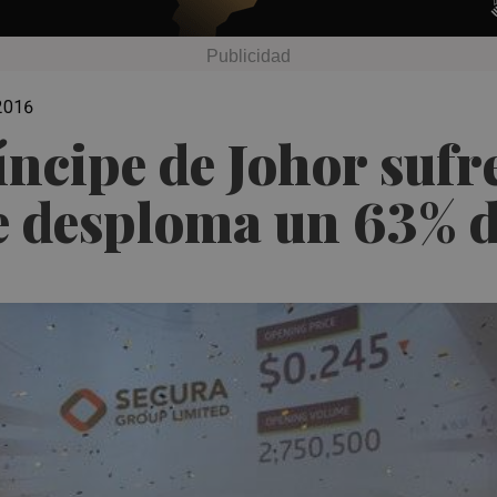
 2016
ríncipe de Johor sufr
e desploma un 63% d