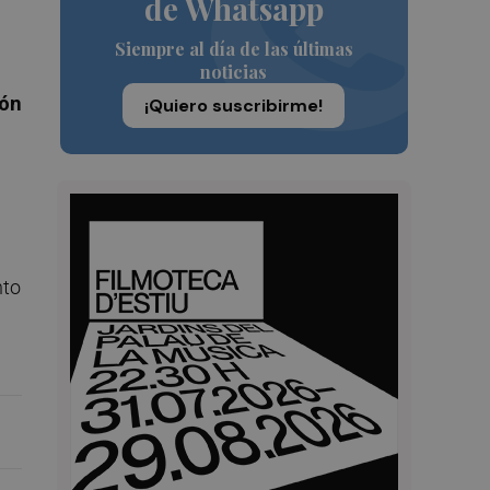
de Whatsapp
Siempre al día de las últimas
noticias
ión
¡Quiero suscribirme!
nto