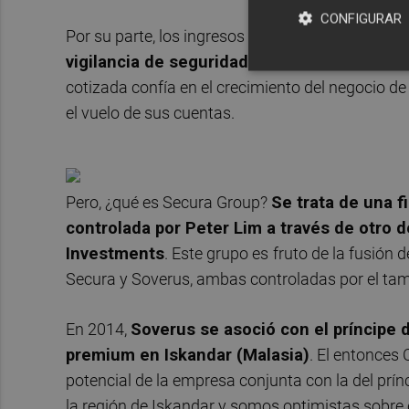
CONFIGURAR
Por su parte, los ingresos se redujero solo un 6%
vigilancia de seguridad acusará este año l
cotizada confía en el crecimiento del negocio de 
el vuelo de sus cuentas.
Pero, ¿qué es Secura Group?
Se trata de una f
controlada por Peter Lim a través de otro 
Investments
. Este grupo es
fruto de la fusión
Secura y Soverus, ambas controladas por el tam
En 2014,
Soverus se asoció con el príncipe
premium en Iskandar (Malasia)
. El entonces
potencial de la empresa conjunta con la del prín
la región de Iskandar y somos optimistas sobre e