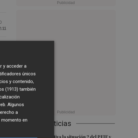
0
2:11
sí
ces
r y acceder a
mo:
tificadores únicos
,50
cios y contenido,
os (1913)
también
calización
 web. Algunos
derecho a
ce
ier momento en
Últimas Noticias
tes
1
Emergencias activa la situación 2 del PEIF y