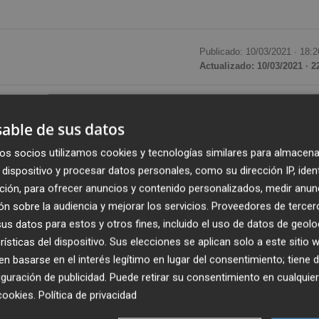
Publicado: 10/03/2021 ·
18:2
Actualizado: 10/03/2021 · 2
uridad controlada por Peter Lim, se estrena en bolsa'.
A
able de sus datos
6
. Lo hacía a 0,245 dólares de Singapur -al cambio enton
 en los 0,090 dólares -0,06 euros-, lo que significa que en
os socios utilizamos cookies y tecnologías similares para almacena
arqué singapurés se ha dejado un 63%. O lo que es lo mis
dispositivo y procesar datos personales, como su dirección IP, iden
ha pasado de capitalizar algo más de 61,24 millones a 22
ción, para ofrecer anuncios y contenido personalizados, medir anun
n sobre la audiencia y mejorar los servicios.
Proveedores de tercer
omo un 'chicharro' o valor de muy poca capitalización.
s datos para estos y otros fines, incluido el uso de datos de geolo
rísticas del dispositivo. Sus elecciones se aplican solo a este sitio
ado recuperar buena parte del terreno perdido
 basarse en el interés legítimo en lugar del consentimiento; tiene 
plicar (+136,84%) el precio desde sus mínimos de hace do
guración de publicidad
. Puede retirar su consentimiento en cualqu
nas informó al mercado de sus resultados correspondien
cookies
.
Política de privacidad
su beneficio.