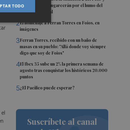
confina Sierra Engarcerán por el humo del
PTAR TODO
incendio forestal
 La
2
El homenaje a Ferran Torres en Foios, en
tar
imágenes
3
Ferran Torres, recibido con un baño de
masas en su pueblo: "Allá donde voy siempre
digo que soy de Foios"
4
El Ibex 35 sube un 2% la primera semana de
agosto tras conquistar los históricos 20.000
puntos
5
¿El Pacífico puede esperar?
 el
Suscríbete al canal
en