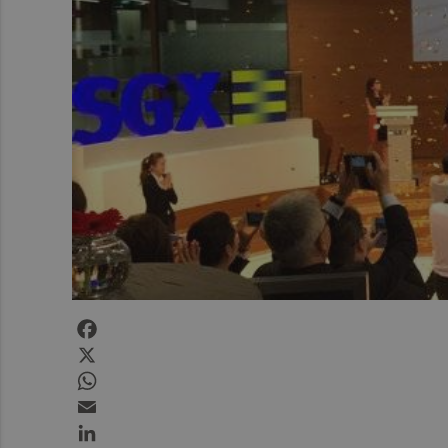
Facebook
X
WhatsApp
Email
LinkedIn