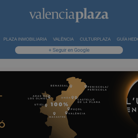
PLAZA INMOBILIARIA
VALÈNCIA
CULTURPLAZA
GUÍA HED
+ Seguir en Google