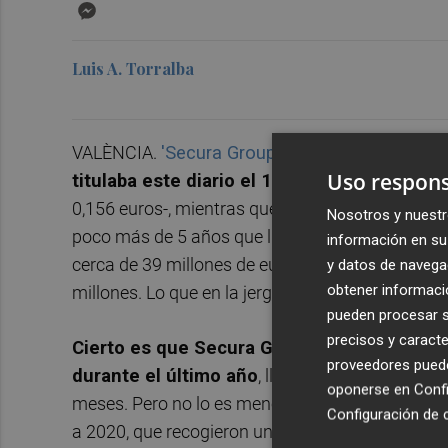
Messenger
Luis A. Torralba
VALÈNCIA.
'Secura Group, la firma de ciberseg
Uso respons
titulaba este diario el 10 de febrero de 201
0,156 euros-, mientras que este miércoles cerraba
Nosotros y nuestr
poco más de 5 años que lleva cotizando en el p
información en su 
cerca de 39 millones de euros menos, dado que 
y datos de navega
obtener informació
millones. Lo que en la jerga bursátil se conoce c
pueden procesar su
precisos y caracte
Cierto es que Secura Group (SECU) ha logr
proveedores pueden
durante el último año
, llegando a más que du
oponerse en
Confi
meses. Pero no lo es menos que hace tres sema
Configuración de 
a 2020, que recogieron un desplome del 80% de 