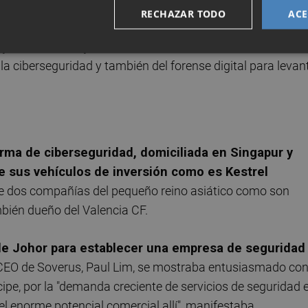
RECHAZAR TODO
ACE
, pero eso sí
la empresa advirtió que su división de
a pérdida de importantes contratos al no renovarlos
.
la ciberseguridad y también del forense digital para levan
irma de ciberseguridad, domiciliada en Singapur y
de sus vehículos de inversión como es Kestrel
 de dos compañías del pequeño reino asiático como son
bién dueño del Valencia CF.
 de Johor
para establecer una empresa de seguridad
 CEO de Soverus, Paul Lim, se mostraba entusiasmado con
cipe, por la "demanda creciente de servicios de seguridad 
l enorme potencial comercial allí", manifestaba.