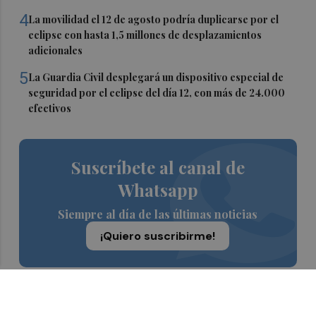
4
La movilidad el 12 de agosto podría duplicarse por el
eclipse con hasta 1,5 millones de desplazamientos
adicionales
5
La Guardia Civil desplegará un dispositivo especial de
seguridad por el eclipse del día 12, con más de 24.000
efectivos
Suscríbete al canal de
Whatsapp
Siempre al día de las últimas noticias
¡Quiero suscribirme!