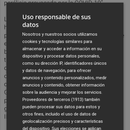
parálisis provocada por la COVID-19”.
Uso responsable de sus
Lozano ha manifestado que “lo aprobado
datos
hoy en la Junta de Gobierno Local es un
Nosotros y nuestros socios utilizamos
paso más para rehabilitar el Cabanyal, desde
cookies y tecnologías similares para
el Ayuntamiento queremos eliminar trabas
almacenar y acceder a información en su
burocráticas y hacer más rápidos y fáciles
dispositivo y procesar datos personales,
todos los procedimientos a través de la
como su dirección IP, identificadores únicos
cesión de las competencias del
ARRU II
a la
y datos de navegación, para ofrecer
oficina
Plan Cabanyal
, una voluntad
anuncios y contenido personalizados, medir
compartida conjuntamente con la
anuncios y contenido, obtener información
Generalitat. Plan Cabanyal es un medio
sobre la audiencia y mejorar los servicios.
propio y cercano a la ciudadanía que
Proveedores de terceros (1913)
también
pueden procesar sus datos para estos y
gestionará de manera ágil las ayudas ARRU
otros fines, incluido el uso de datos de
II a los particulares".
geolocalización precisos y características
del dispositivo. Sus elecciones se aplican