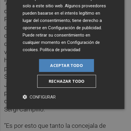
“Acordamos al principio de esta legislatura
solo a este sitio web. Algunos proveedores
dar más capacidad de gestión a la sociedad
pueden basarse en el interés legítimo en
Plan Cabanyal-Canyamelar por ser una
lugar del consentimiento; tiene derecho a
oficina de proximidad, por haberse
oponerse en
Configuración de publicidad
.
consolidado como un punto de resolución
Puede retirar su consentimiento en
cualquier momento en
Configuración de
de dudas y gestiones entre los vecinos y
cookies
.
Política de privacidad
vecinas del barrio y el propio Ayuntamiento”,
ha explicado Sandra Gómez en la rueda de
ACEPTAR TODO
prensa posterior a la Comisión de
Seguimiento de la crisis del coronavirus y la
RECHAZAR TODO
Junta de Gobierno Local. La comparecencia,
presidida por el alcalde, Joan Ribó, y en la
CONFIGURAR
que también ha participado el vicealcalde,
Sergi Campillo.
“Es por esto que tanto la concejala de