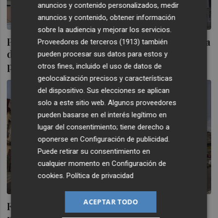
anuncios y contenido personalizados, medir
anuncios y contenido, obtener información
sobre la audiencia y mejorar los servicios.
Plan Cabanyal centralizará la segunda línea
Proveedores de terceros (1913)
también
de ayudas ARRU para rehabilitar viviendas
pueden procesar sus datos para estos y
privadas
otros fines, incluido el uso de datos de
geolocalización precisos y características
del dispositivo. Sus elecciones se aplican
solo a este sitio web. Algunos proveedores
pueden basarse en el interés legítimo en
lugar del consentimiento; tiene derecho a
oponerse en
Configuración de publicidad
.
Puede retirar su consentimiento en
cualquier momento en
Configuración de
cookies
.
Política de privacidad
ACEPTAR TODO
Fomento concede un año más a València