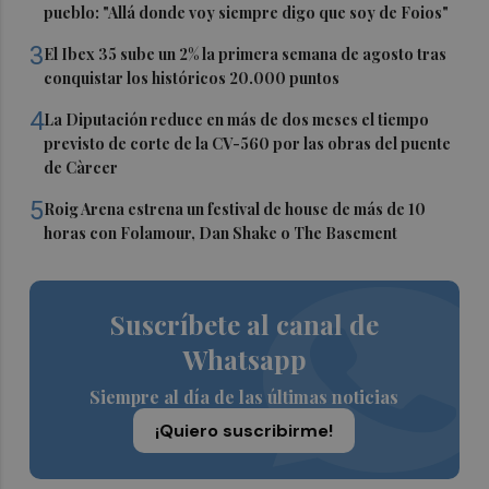
pueblo: "Allá donde voy siempre digo que soy de Foios"
3
El Ibex 35 sube un 2% la primera semana de agosto tras
conquistar los históricos 20.000 puntos
4
La Diputación reduce en más de dos meses el tiempo
previsto de corte de la CV-560 por las obras del puente
de Càrcer
5
Roig Arena estrena un festival de house de más de 10
horas con Folamour, Dan Shake o The Basement
Suscríbete al canal de
Whatsapp
Siempre al día de las últimas noticias
¡Quiero suscribirme!