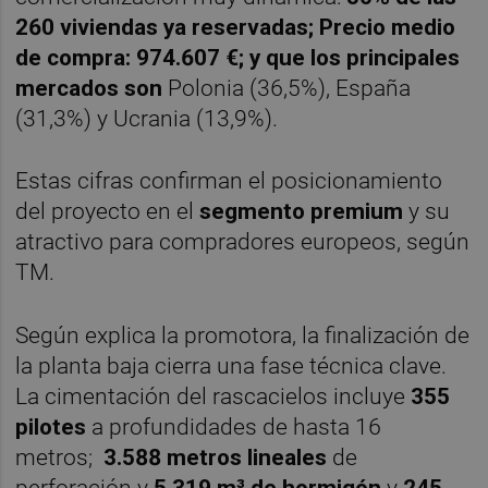
260 viviendas ya reservadas; P
recio medio
de compra:
974.607 €; y que los principales
mercados son
Polonia (36,5%), España
(31,3%) y Ucrania (13,9%).
Estas cifras confirman el posicionamiento
del proyecto en el
segmento premium
y su
atractivo para compradores europeos, según
TM.
Según explica la promotora, la finalización de
la planta baja cierra una fase técnica clave.
La cimentación del rascacielos incluye
355
pilotes
a profundidades de hasta 16
metros;
3.588 metros lineales
de
perforación y
5.319 m³ de hormigón
y
245