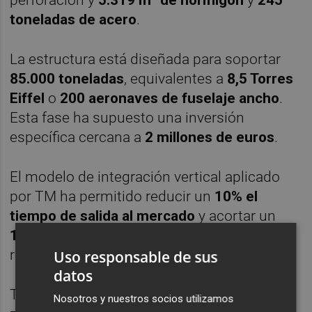
toneladas de acero
.
La estructura está diseñada para soportar
85.000 toneladas
, equivalentes a
8,5 Torres
Eiffel
o
200 aeronaves de fuselaje ancho
.
Esta fase ha supuesto una inversión
específica cercana a
2 millones de euros
.
El modelo de integración vertical aplicado
por TM ha permitido reducir un
10% el
tiempo de salida al mercado
y acortar un
11% el plazo de ejecución
respecto a otros
rascacielos de la compañía.
Uso responsable de sus
datos
TM Tower ofrecerá más de
10.000 m² de
Nosotros y nuestros socios utilizamos