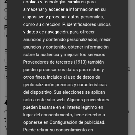
zonas comunes
, entre ellas piscinas
cookies y tecnologías similares para
climatizadas y áreas wellness; Instalaciones
almacenar y acceder a información en su
deportivas y sala de cine, y con s
ky bar
dispositivo y procesar datos personales,
como su dirección IP, identificadores únicos
panorámico
y observatorio astronómico en
y datos de navegación, para ofrecer
la planta 63.
anuncios y contenido personalizados, medir
anuncios y contenido, obtener información
El diseño, inspirado en la forma orgánica de
sobre la audiencia y mejorar los servicios.
un
coral marino
, reforzará el skyline de
Proveedores de terceros (1913)
también
Benidorm, ciudad históricamente vinculada a
pueden procesar sus datos para estos y
la innovación urbanística vertical.
otros fines, incluido el uso de datos de
geolocalización precisos y características
del dispositivo. Sus elecciones se aplican
La torre española tomará el testigo de
Złota
solo a este sitio web. Algunos proveedores
44
, uno de los grandes iconos residenciales
pueden basarse en el interés legítimo en
de Varsovia. El cambio de liderazgo en altura
lugar del consentimiento; tiene derecho a
tiene también una dimensión simbólica: el
oponerse en
Configuración de publicidad
.
Mediterráneo pasa a ocupar un lugar central
Puede retirar su consentimiento en