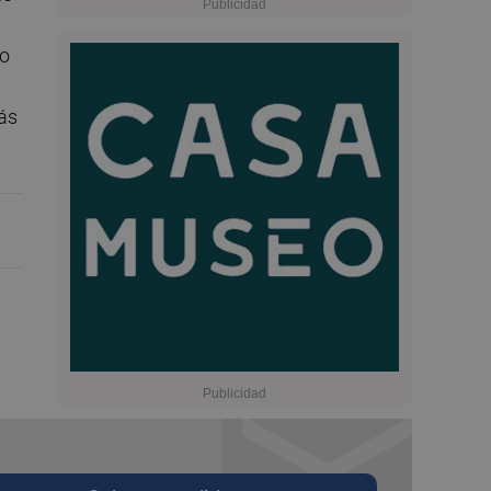
po
ás