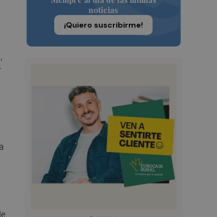
noticias
¡Quiero suscribirme!
,
r
ca
de