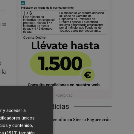
6:00
ó
 la
Últimas Noticias
r y acceder a
tificadores únicos
1
Controlado el incendio en Sierra Engarcerán
cios y contenido,
(Castellón)
os (1913)
también