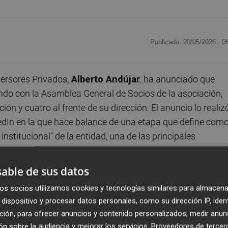
Publicado: 20/05/2026 ·
0
ersores Privados,
Alberto Andújar
, ha anunciado que
endo con la Asamblea General de Socios de la asociación,
ión y cuatro al frente de su dirección. El anuncio lo realiz
edIn en la que hace balance de una etapa que define como
institucional" de la entidad, una de las principales
ón privada en
startups
y al ecosistema
early stage
.
able de sus datos
o responsable de finanzas y coinversión y posteriormente
os socios utilizamos cookies y tecnologías similares para almacena
 de Andújar se produce menos de un año después de la
dispositivo y procesar datos personales, como su dirección IP, iden
ón, una nueva etapa liderada por
Pedro de Álava
como
ción, para ofrecer anuncios y contenido personalizados, medir anun
rimero. Entonces, la organización señaló entre sus
n sobre la audiencia y mejorar los servicios.
Proveedores de tercer