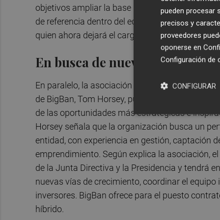
objetivos ampliar la base de socios a nivel nacio
pueden procesar su
de referencia dentro del ecosistema inversor. El
precisos y caracte
quien ahora dejará el cargo coincidiendo con la 
proveedores pueden
oponerse en
Confi
En busca de nuevo director
Configuración de 
En paralelo, la asociación ya ha activado el proc
CONFIGURAR
de BigBan, Tom Horsey, publicó también en Linke
de las oportunidades más estratégicas e inspira
Horsey señala que la organización busca un perfil
entidad, con experiencia en gestión, captación d
emprendimiento. Según explica la asociación, el
de la Junta Directiva y la Presidencia y tendrá en
nuevas vías de crecimiento, coordinar el equipo in
inversores. BigBan ofrece para el puesto contrat
híbrido.