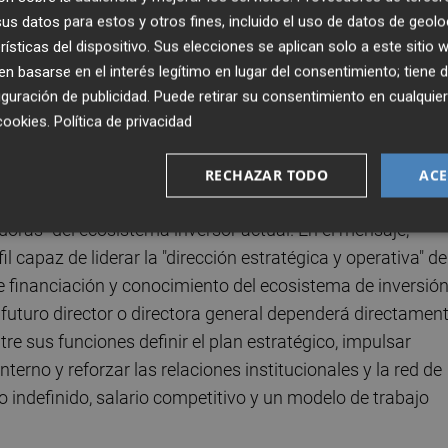
nal, reforzar la propuesta de valor y consolidar sus event
s datos para estos y otros fines, incluido el uso de datos de geolo
 equipo ejecutivo continuó encabezado por Alberto Andújar
rísticas del dispositivo. Sus elecciones se aplican solo a este sitio
asamblea general prevista para junio.
 basarse en el interés legítimo en lugar del consentimiento; tiene 
guración de publicidad
. Puede retirar su consentimiento en cualqu
cookies
.
Política de privacidad
eso para seleccionar a su próximo director. El vicepreside
RECHAZAR TODO
ACE
dIn una oferta para cubrir el puesto, que define como "u
doras" del ecosistema inversor actual. En el mensaje,
 capaz de liderar la "dirección estratégica y operativa" de
e financiación y conocimiento del ecosistema de inversión
 futuro director o directora general dependerá directamen
tre sus funciones definir el plan estratégico, impulsar
terno y reforzar las relaciones institucionales y la red de
o indefinido, salario competitivo y un modelo de trabajo