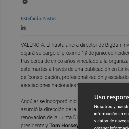
Messenger
Estefanía Pastor
VALÈNCIA. El hasta ahora director de BigBan Inv
dejará su cargo el próximo 19 de junio, coincidi
tras cerca de cinco años vinculado a la organizac
este martes a través de una publicación en Link
de "consolidación, profesionalización y escalado 
asociaciones nacionales vinculadas a la inversi
Uso respons
Andújar se incorporó inicialmente a BigBan com
Nosotros y nuestr
asumió la dirección de la asociación. La salida
información en su 
renovación de la Junta Directiva de la asociaci
y datos de navega
presidente y
Tom Horsey
como vicepresidente p
obtener informació