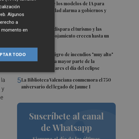
2
La capacidad de los modelos de IA para
os
calización
burlar la seguridad alarma a gobiernos y
,
 web. Algunos
empresas
derecho a
3
El eclipse solar dispara el turismo y las
ier momento en
búsquedas de alojamiento crecen hasta un
500%
nte
4
PTAR TODO
Aemet prevé peligro de incendios "muy alto"
o "extremo" en la mayor parte de la
na
Península y Baleares el día del eclipse
5
 la
La Biblioteca Valenciana conmemora el 750
aniversario del legado de Jaume I
 y
te
Suscríbete al canal
de Whatsapp
Siempre al día de las últimas