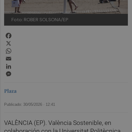
Foto: ROBER SOLSONA/EP
Facebook
X
WhatsApp
Email
LinkedIn
Messenger
Plaza
Publicado: 30/05/2026 ·
12:41
VALÈNCIA (EP). València Sostenible, en
colaboración con la Universitat Politècnica