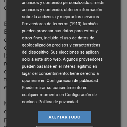
anuncios y contenido personalizados, medir
de las soluciones planteadas.
anuncios y contenido, obtener información
sobre la audiencia y mejorar los servicios.
El concejal de Mejora Climática y Eficiencia
Proveedores de terceros (1913)
también
pueden procesar sus datos para estos y
Energética, Carlos Mundina, ha destacado
otros fines, incluido el uso de datos de
que "este hackathon representa una
geolocalización precisos y características
oportunidad para implicar al talento joven en
del dispositivo. Sus elecciones se aplican
la construcción de una València más
solo a este sitio web. Algunos proveedores
resiliente, saludable y preparada frente a los
pueden basarse en el interés legítimo en
efectos que provoca las cada vez más
lugar del consentimiento; tiene derecho a
frecuentes e intensas olas de calor
oponerse en
Configuración de publicidad
.
estivales".
Puede retirar su consentimiento en
cualquier momento en
Configuración de
cookies
.
Política de privacidad
Mundina ha subrayado además que "desde
el Ayuntamiento, seguimos apostando por
ACEPTAR TODO
proyectos europeos como EncerCmed, que