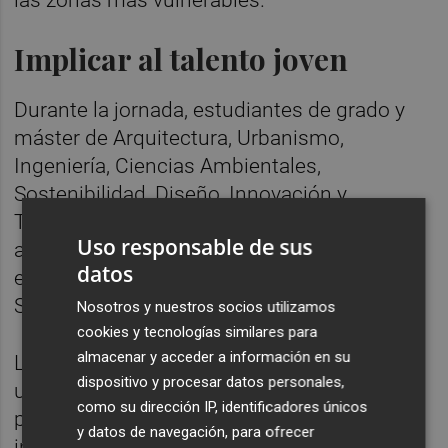
Implicar al talento joven
Durante la jornada, estudiantes de grado y
máster de Arquitectura, Urbanismo,
Ingeniería, Ciencias Ambientales,
Sostenibilidad, Diseño, Innovación y
Tecnología trabajarán en equipos con el
Uso responsable de sus
acompañamiento de personal técnico y
datos
especialistas de la UPV y de València
Sostenible.
Nosotros y nuestros socios utilizamos
cookies y tecnologías similares para
almacenar y acceder a información en su
Las propuestas finales serán evaluadas por
dispositivo y procesar datos personales,
un jurado experto, y optarán a distintos
como su dirección IP, identificadores únicos
premios vinculados a la creatividad, la
y datos de navegación, para ofrecer
innovación y la capacidad de replicabilidad