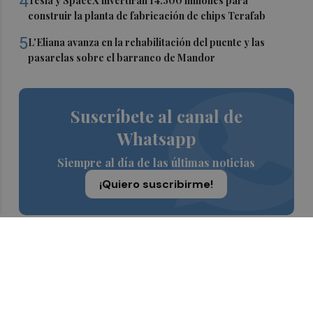
4
Tesla y SpaceX invertirán 14.500 millones para
construir la planta de fabricación de chips Terafab
5
L'Eliana avanza en la rehabilitación del puente y las
pasarelas sobre el barranco de Mandor
Suscríbete al canal de
Whatsapp
Siempre al día de las últimas noticias
¡Quiero suscribirme!