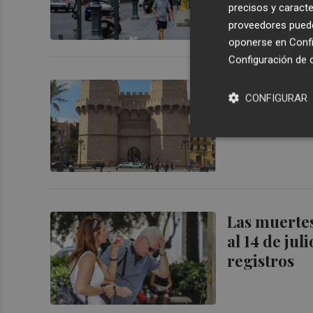
precisos y caracte
proveedores pueden
oponerse en
Confi
Configuración de 
València ci
CONFIGURAR
alerta roja 
Las muertes
al 14 de jul
registros