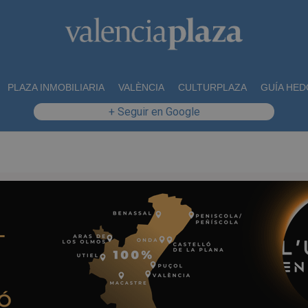
PLAZA INMOBILIARIA
VALÈNCIA
CULTURPLAZA
GUÍA HED
+ Seguir en Google