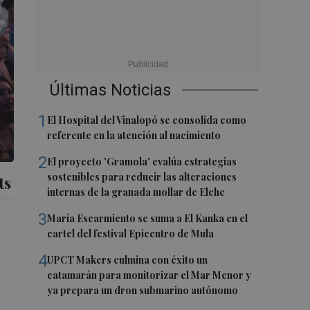
Últimas Noticias
1
El Hospital del Vinalopó se consolida como
referente en la atención al nacimiento
2
El proyecto 'Gramola' evalúa estrategias
sostenibles para reducir las alteraciones
ts
internas de la granada mollar de Elche
3
María Escarmiento se suma a El Kanka en el
cartel del festival Epicentro de Mula
4
UPCT Makers culmina con éxito un
catamarán para monitorizar el Mar Menor y
ya prepara un dron submarino autónomo