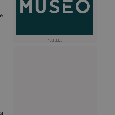
de
ia