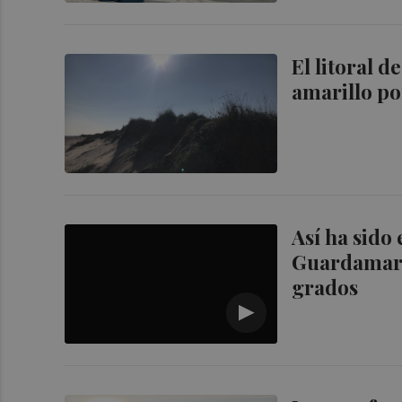
El litoral d
amarillo po
Así ha sido
Guardamar y
grados