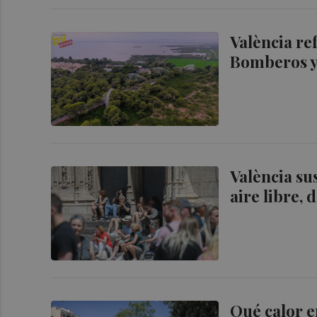
València ref
Bomberos y 
València su
aire libre, 
Qué calor e