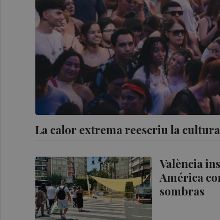
La calor extrema reescriu la cultura:
València in
América com
sombras