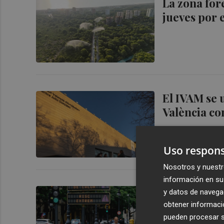
La zona for
jueves por 
El IVAM se 
València con
Uso respons
Nosotros y nuestr
información en su 
Emergencia
y datos de navega
máximas y 
obtener informació
pueden procesar su