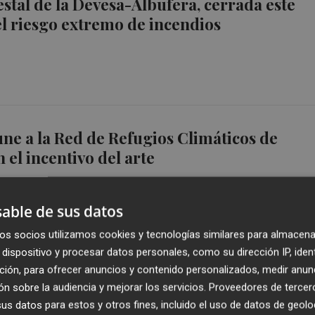
estal de la Devesa-Albufera, cerrada este
el riesgo extremo de incendios
une a la Red de Refugios Climáticos de
 el incentivo del arte
able de sus datos
os socios utilizamos cookies y tecnologías similares para almacena
dispositivo y procesar datos personales, como su dirección IP, iden
s decreta alertas por temperaturas
ción, para ofrecer anuncios y contenido personalizados, medir anun
tormentas en la Comunitat Valenciana
n sobre la audiencia y mejorar los servicios.
Proveedores de tercer
s datos para estos y otros fines, incluido el uso de datos de geolo