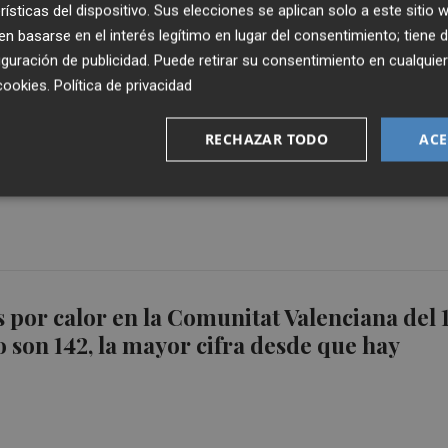
rísticas del dispositivo. Sus elecciones se aplican solo a este sitio
 basarse en el interés legítimo en lugar del consentimiento; tiene 
guración de publicidad
. Puede retirar su consentimiento en cualqu
cookies
.
Política de privacidad
erra las Torres de Serranos y de Quart por l
RECHAZAR TODO
ACE
por la ola de calor
 por calor en la Comunitat Valenciana del 
io son 142, la mayor cifra desde que hay