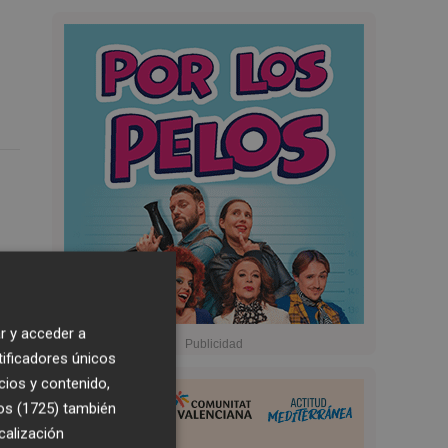
r y acceder a
tificadores únicos
cios y contenido,
os (1725)
también
calización