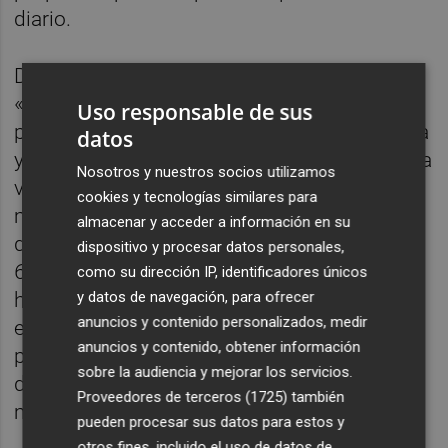
diario.
Diseñado bajo la filosofía de diseño
«
Opposites United
» de Kia, presenta
Uso responsable de sus
proporciones verticales, una imagen robusta
datos
y una firma luminosa Star-map que lo vincula
Nosotros y nuestros socios utilizamos
visualmente con los modelos eléctricos de
cookies y tecnologías similares para
mayor tamaño de la marca. Estará
almacenar y acceder a información en su
disponible con dos baterías, de 42,2 kWh y
dispositivo y procesar datos personales,
61,0 kWh, con una autonomía eléctrica de
como su dirección IP, identificadores únicos
y datos de navegación, para ofrecer
hasta 453 kilómetros. Ambas versiones
anuncios y contenido personalizados, medir
emplean una arquitectura de 400 V y
anuncios y contenido, obtener información
permiten carga rápida en corriente continua
sobre la audiencia y mejorar los servicios.
del 10 al 80 % en aproximadamente 30
Proveedores de terceros (1725)
también
minutos.
pueden procesar sus datos para estos y
otros fines, incluido el uso de datos de