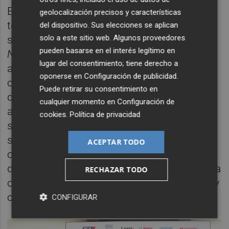
En el interior, el EV2 ofrece una experiencia
geolocalización precisos y características
tecnológica propia de segmentos
del dispositivo. Sus elecciones se aplican
solo a este sitio web. Algunos proveedores
superiores, con el sistema
Connected Car
pueden basarse en el interés legítimo en
Navigation Cockpit
, triple pantalla,
lugar del consentimiento; tiene derecho a
actualizaciones remotas OTA y servicios
oponerse en
Configuración de publicidad
.
conectados. También incorpora una amplia
Puede retirar su consentimiento en
dotación de sistemas avanzados de
cualquier momento en
Configuración de
asistencia a la conducción, así como
cookies
.
Política de privacidad
soluciones orientadas a mejorar la
seguridad, la conectividad y la funcionalidad
ACEPTAR TODO
cotidiana. Su puesta a punto dinámica,
desarrollada para carreteras europeas, busca
RECHAZAR TODO
ofrecer una conducción estable, predecible y
confortable.
CONFIGURAR