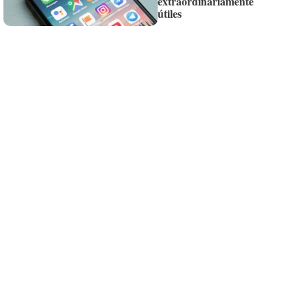
extraordinariamente
útiles
Recibe toda la actualidad de
Valencia Plaza en tu correo
Quiero suscribirme
Suscríbete al Boletín
Todos los días a primera hora en tu email
¡Quiero suscribirme!