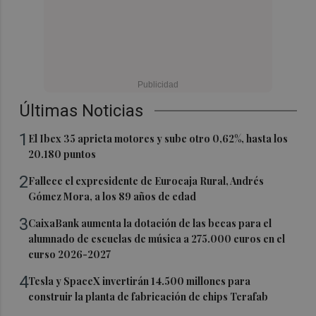
Últimas Noticias
1
El Ibex 35 aprieta motores y sube otro 0,62%, hasta los
20.180 puntos
2
Fallece el expresidente de Eurocaja Rural, Andrés
Gómez Mora, a los 89 años de edad
3
CaixaBank aumenta la dotación de las becas para el
alumnado de escuelas de música a 275.000 euros en el
curso 2026-2027
4
Tesla y SpaceX invertirán 14.500 millones para
construir la planta de fabricación de chips Terafab