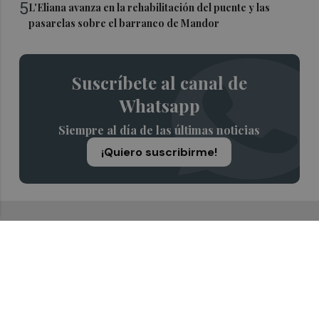
5
L'Eliana avanza en la rehabilitación del puente y las
pasarelas sobre el barranco de Mandor
Suscríbete al canal de
Whatsapp
Siempre al día de las últimas noticias
¡Quiero suscribirme!
Recibe toda la actualidad de
Valencia Plaza en tu correo