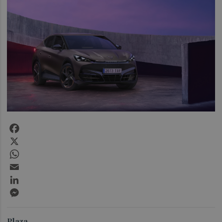
Facebook
X
WhatsApp
Email
LinkedIn
Messenger
Plaza