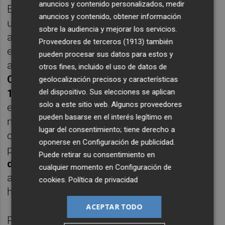
anuncios y contenido personalizados, medir
El habitáculo del nuevo CUPRA Tavascan da
anuncios y contenido, obtener información
un importante salto cualitativo hacia
sobre la audiencia y mejorar los servicios.
adelante en materia de digitalización y
Proveedores de terceros (1913)
también
ergonomía de control. El conductor se sitúa
pueden procesar sus datos para estos y
ahora frente a un cuadro de mandos
Digital
otros fines, incluido el uso de datos de
Cockpit de mayor tamaño que alcanza las
geolocalización precisos y características
del dispositivo. Sus elecciones se aplican
10,25 pulgadas
, ofreciendo gráficos
solo a este sitio web. Algunos proveedores
específicos en alta resolución, una lectura
pueden basarse en el interés legítimo en
más nítida de los datos de viaje y una mayor
lugar del consentimiento; tiene derecho a
capacidad de personalización de las
oponerse en
Configuración de publicidad
.
pantallas. Asimismo, integra
nuevas salidas
Puede retirar su consentimiento en
de aire eléctricas
que se activan incluso
cualquier momento en
Configuración de
antes de que el conductor entre en el
cookies
.
Política de privacidad
habitáculo.
ACEPTAR TODO
Presidiendo el centro del salpicadero, se