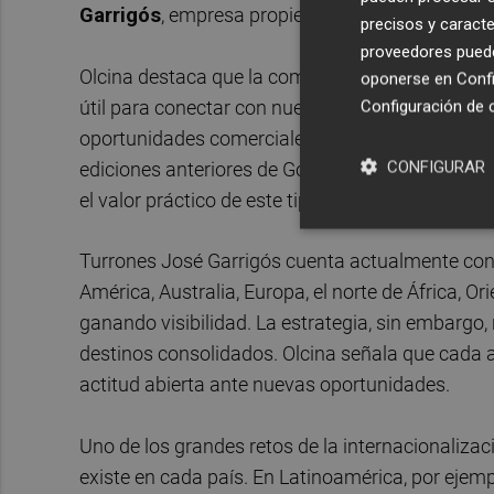
Garrigós
, empresa propietaria de la marca
Cast
precisos y caracte
proveedores pueden
Olcina destaca que la compañía lleva años part
oponerse en
Confi
útil para conectar con nuevos compradores, ree
Configuración de 
oportunidades comerciales en distintos mercad
CONFIGURAR
ediciones anteriores de Go Global han acabado c
el valor práctico de este tipo de iniciativas par
Turrones José Garrigós cuenta actualmente con
América, Australia, Europa, el norte de África, 
ganando visibilidad. La estrategia, sin embargo,
destinos consolidados. Olcina señala que cada 
actitud abierta ante nuevas oportunidades.
Uno de los grandes retos de la internacionaliza
existe en cada país. En Latinoamérica, por ejemp