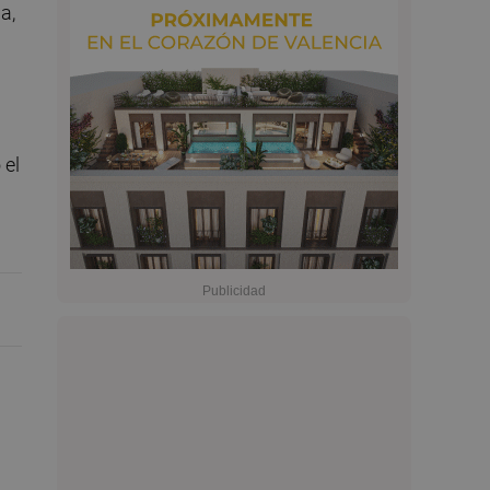
a,
 el