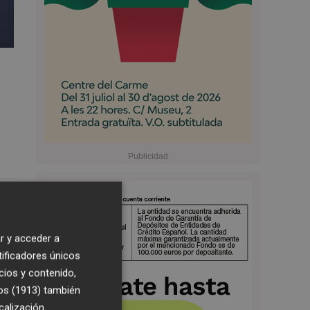
5:36
r y acceder a
tificadores únicos
cios y contenido,
os (1913)
también
calización