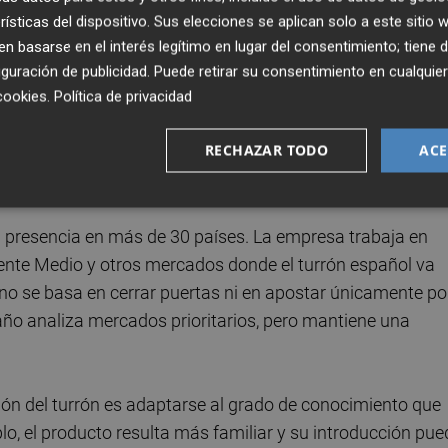
illo de Jijona
, en una entrevista realizada en
Go Global
.
rísticas del dispositivo. Sus elecciones se aplican solo a este sitio
 basarse en el interés legítimo en lugar del consentimiento; tiene 
icipando en este encuentro, que considera una herramient
guración de publicidad
. Puede retirar su consentimiento en cualqu
ncontrarse con contactos profesionales y acceder a
cookies
.
Política de privacidad
os. Según explica, algunas reuniones mantenidas en
RECHAZAR TODO
ACE
onvirtiéndose en clientes internacionales, lo que demues
a las empresas exportadoras.
 presencia en más de 30 países. La empresa trabaja en
Oriente Medio y otros mercados donde el turrón español va
 no se basa en cerrar puertas ni en apostar únicamente po
año analiza mercados prioritarios, pero mantiene una
ción del turrón es adaptarse al grado de conocimiento que
lo, el producto resulta más familiar y su introducción pue