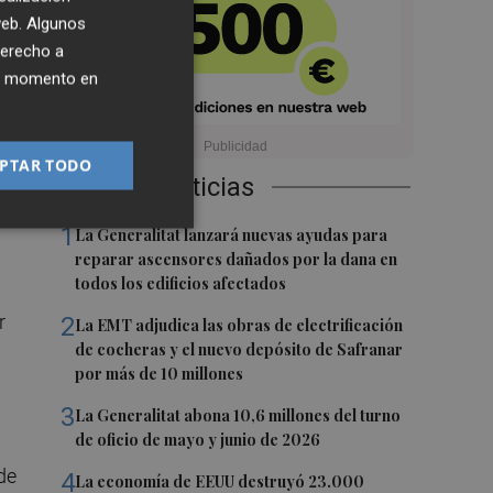
 web. Algunos
derecho a
a
ier momento en
PTAR TODO
tra
Últimas Noticias
1
La Generalitat lanzará nuevas ayudas para
reparar ascensores dañados por la dana en
todos los edificios afectados
r
2
La EMT adjudica las obras de electrificación
de cocheras y el nuevo depósito de Safranar
por más de 10 millones
3
La Generalitat abona 10,6 millones del turno
de oficio de mayo y junio de 2026
de
4
La economía de EEUU destruyó 23.000