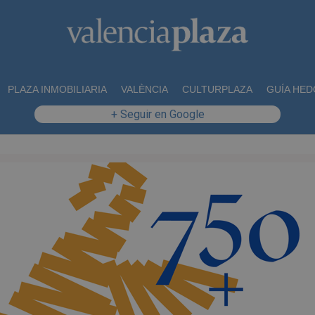
PLAZA INMOBILIARIA
VALÈNCIA
CULTURPLAZA
GUÍA HED
+ Seguir en Google