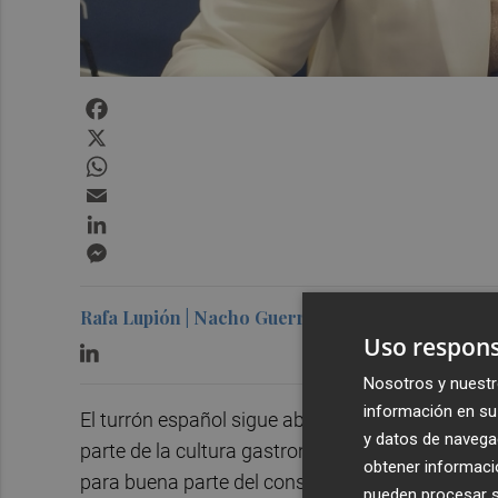
Facebook
X
WhatsApp
Email
LinkedIn
Messenger
Rafa Lupión | Nacho Guerrero
Uso respons
Nosotros y nuestr
información en su 
El turrón español sigue abriéndose paso en los
y datos de navega
parte de la cultura gastronómica navideña com
obtener informació
para buena parte del consumidor. Así lo explica
pueden procesar su