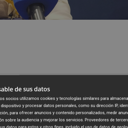
Publicado: 27/05/2026 ·
1
able de sus datos
os socios utilizamos cookies y tecnologías similares para almacena
dispositivo y procesar datos personales, como su dirección IP, iden
 mercados internacionales, tanto en países donde forma
ción, para ofrecer anuncios y contenido personalizados, medir anun
o en destinos donde todavía es un producto desconocido
n sobre la audiencia y mejorar los servicios.
Proveedores de tercer
Laura Olcina
, Export Manager de
Turrones José
s datos para estos y otros fines, incluido el uso de datos de geolo