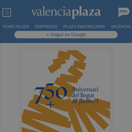
FORO PLAZA
EMPRESAS
PLAZA INMOBILIARIA
VALÈNCIA
+ Seguir en Google