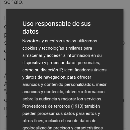
señaló.
En este sentido, Sicilia ha señalado que lo
Uso responsable de sus
que les preocupa es el alza general de
datos
precios en toda Europa, más allá de esta
Nosotros y nuestros socios utilizamos
situación concreta con Argelia, y que por eso
cookies y tecnologías similares para
el Gobierno ha puesto en marcha un plan de
almacenar y acceder a información en su
choque para atajarlo.
dispositivo y procesar datos personales,
como su dirección IP, identificadores únicos
Además, ha asegurado que la relación con
y datos de navegación, para ofrecer
Argelia es "buena" que se trata de un país
anuncios y contenido personalizados, medir
"amigo" y que por tanto está convencido de
anuncios y contenido, obtener información
sobre la audiencia y mejorar los servicios.
que "no va a haber ningún tipo de problemas
Proveedores de terceros (1913)
también
ni en el precio ni en el suministro de gas", ha
pueden procesar sus datos para estos y
terminado.
otros fines, incluido el uso de datos de
geolocalización precisos y características