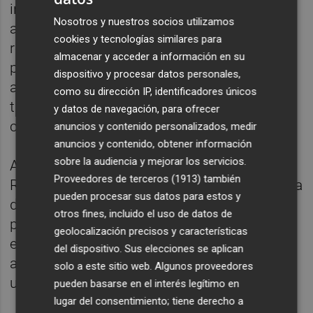
inversiones subvencionadas por no querer
Nosotros y nuestros socios utilizamos
adelantar el dinero, supresión de iniciativas,
cookies y tecnologías similares para
retraso en la elaboración de los
almacenar y acceder a información en su
presupuestos, largas listas de espera en la
dispositivo y procesar datos personales,
atención al público o falta de diálogo con
como su dirección IP, identificadores únicos
trabajadores municipales, sindicatos y
y datos de navegación, para ofrecer
ciudadanía".
anuncios y contenido personalizados, medir
anuncios y contenido, obtener información
sobre la audiencia y mejorar los servicios.
Además, censuran que los 'populares' en
Proveedores de terceros (1913)
también
Requena han demostrado "una absoluta falta
pueden procesar sus datos para estos y
de transparencia, incumpliendo la ley al no
otros fines, incluido el uso de datos de
publicar los documentos contables y
geolocalización precisos y características
económicos que la misma exige a todos los
del dispositivo. Sus elecciones se aplican
ayuntamientos", lo que lleva al consistorio a
solo a este sitio web. Algunos proveedores
una "situación límite".
pueden basarse en el interés legítimo en
lugar del consentimiento; tiene derecho a