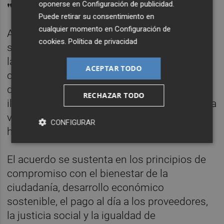
"Recuperar la ilusión"
oponerse en
Configuración de publicidad
.
Puede retirar su consentimiento en
cualquier momento en
Configuración de
Ante este escenario, el PSPV y PRyA han
cookies
.
Política de privacidad
suscrito un acuerdo para desalojar al PP de
la alcaldía y conformar un ejecutivo de
ACEPTAR TODO
coalición con el fin de "mejorar la situación
de Requena y sus aldeas" y "recuperar la
RECHAZAR TODO
ilusión de la ciudadanía". El pacto nace con la
voluntad de perdurar el resto del mandato,
CONFIGURAR
hasta junio de 2027.
El acuerdo se sustenta en los principios de
compromiso con el bienestar de la
ciudadanía, desarrollo económico
sostenible, el pago al día a los proveedores,
la justicia social y la igualdad de