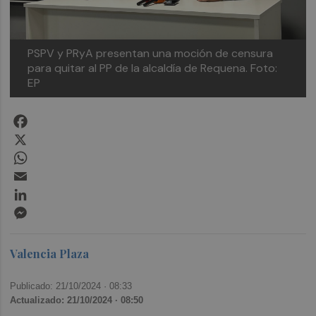
PSPV y PRyA presentan una moción de censura
para quitar al PP de la alcaldía de Requena. Foto:
EP
Facebook
X
WhatsApp
Email
LinkedIn
Messenger
Valencia Plaza
Publicado: 21/10/2024 ·
08:33
Actualizado: 21/10/2024 · 08:50