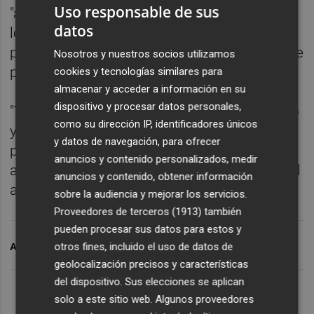
Uso responsable de sus
"aguantará el motor de combustible que en
datos
los próximos años dejará de fabricase aquí"
pero ha sostenido que hay "tiempo suficiente
Nosotros y nuestros socios utilizamos
para tomar nuevas decisiones"
cookies y tecnologías similares para
almacenar y acceder a información en su
dispositivo y procesar datos personales,
"Yo confío plenamente en el equipo directivo
como su dirección IP, identificadores únicos
y los trabajadores de Ford Almussafes
y datos de navegación, para ofrecer
porque son une ejemplo de capacidad de
anuncios y contenido personalizados, medir
adaptarse a los tiempos de las empresas del
anuncios y contenido, obtener información
automóvil", ha concluido.
sobre la audiencia y mejorar los servicios.
Proveedores de terceros (1913)
también
pueden procesar sus datos para estos y
otros fines, incluido el uso de datos de
ARCHIVADO EN
PUIG
FORD
geolocalización precisos y características
del dispositivo. Sus elecciones se aplican
solo a este sitio web. Algunos proveedores