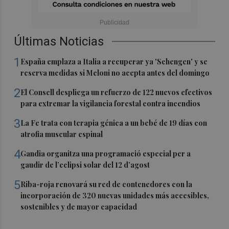
Últimas Noticias
1
España emplaza a Italia a recuperar ya 'Schengen' y se
reserva medidas si Meloni no acepta antes del domingo
2
El Consell despliega un refuerzo de 122 nuevos efectivos
para extremar la vigilancia forestal contra incendios
3
La Fe trata con terapia génica a un bebé de 19 días con
atrofia muscular espinal
4
Gandia organitza una programació especial per a
gaudir de l’eclipsi solar del 12 d’agost
5
Riba-roja renovará su red de contenedores con la
incorporación de 320 nuevas unidades más accesibles,
sostenibles y de mayor capacidad