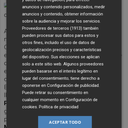
anuncios y contenido personalizados, medir
anuncios y contenido, obtener información
sobre la audiencia y mejorar los servicios.
Proveedores de terceros (1913)
también
Así pues, está previsto que tanto los cuatro
pueden procesar sus datos para estos y
nuevos rostros del PSPV-PSOE como el de
otros fines, incluido el uso de datos de
Compromís tomen posesión de sus cargos
geolocalización precisos y características
este lunes, como ya lo hiciera en septiembre
del dispositivo. Sus elecciones se aplican
del año pasado, también con la legislatura
solo a este sitio web. Algunos proveedores
empezada, el vicepresidente segundo y
pueden basarse en el interés legítimo en
lugar del consentimiento; tiene derecho a
conseller de Vivienda y Arquitectura
oponerse en
Configuración de publicidad
.
Bioclimática,
Héctor Illueca
. En su caso, su
Puede retirar su consentimiento en
llegada se vio motivada por la victoria de
cualquier momento en
Configuración de
Pilar Lima
en las primarias por la secretaría
cookies
.
Política de privacidad
general de Podem, un suceso que debilitó la
posición del anterior jefe de Vivienda,
Rubén
ACEPTAR TODO
Martínez Dalmau
. Por este motivo, Dalmau