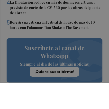
4
La Diputación reduce en más de dos meses el tiempo
previsto de corte de la CV-560 por las obras del puente
de Càrcer
5
Roig Arena estrena un festival de house de más de 10
horas con Folamour, Dan Shake o The Basement
Suscríbete al canal de
Whatsapp
Siempre al día de las últimas noticias
¡Quiero suscribirme!