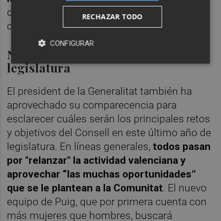
decidió buscar entonces un relevo que
RECHAZAR TODO
conllevara un nuevo impulso en su área.
CONFIGURAR
Nuevos retos para el último año de
legislatura
El president de la Generalitat también ha
aprovechado su comparecencia para
esclarecer cuáles serán los principales retos
y objetivos del Consell en este último año de
legislatura. En líneas generales,
todos pasan
por "relanzar" la actividad valenciana y
aprovechar “las muchas oportunidades”
que se le plantean a la Comunitat
. El nuevo
equipo de Puig, que por primera cuenta con
más mujeres que hombres, buscará