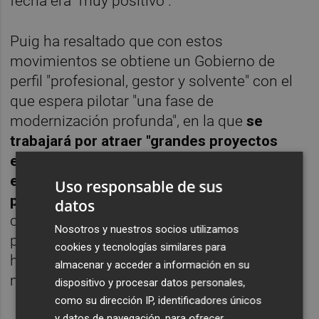
fecha era "muy positivo".
Puig ha resaltado que con estos
movimientos se obtiene un Gobierno de
perfil "profesional, gestor y solvente" con el
que espera pilotar "una fase de
modernización profunda", en la que
se
trabajará por atraer "grandes proyectos
estratégicos" y convertir la transición
energética en fuente de ocupación y
Uso responsable de sus
prosperidad
. Sobre el hecho de que los
datos
cambios anunciados se circunscriban
Nosotros y nuestros socios utilizamos
principalmente a su partido, el PSPV-PSOE,
cookies y tecnologías similares para
ha señalado que cada socio "entiende el
almacenar y acceder a información en su
momento político" a su manera.
dispositivo y procesar datos personales,
como su dirección IP, identificadores únicos
y datos de navegación, para ofrecer