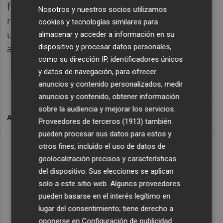
forma parte de la iniciativa europea para
Nosotros y nuestros socios utilizamos
reducir las emisiones de CO2 en al menos
cookies y tecnologías similares para
un 55% en 2030 -objetivo cumplido con
almacenar y acceder a información en su
dispositivo y procesar datos personales,
antelación-.
como su dirección IP, identificadores únicos
y datos de navegación, para ofrecer
anuncios y contenido personalizados, medir
anuncios y contenido, obtener información
sobre la audiencia y mejorar los servicios.
ARCHIVADO EN
RENFE
Proveedores de terceros (1913)
también
pueden procesar sus datos para estos y
otros fines, incluido el uso de datos de
geolocalización precisos y características
del dispositivo. Sus elecciones se aplican
solo a este sitio web. Algunos proveedores
pueden basarse en el interés legítimo en
lugar del consentimiento; tiene derecho a
oponerse en
Configuración de publicidad
.