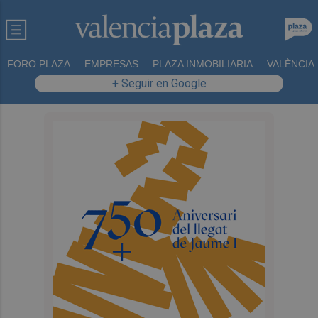
FORO PLAZA
EMPRESAS
PLAZA INMOBILIARIA
VALÈNCIA
+ Seguir en Google