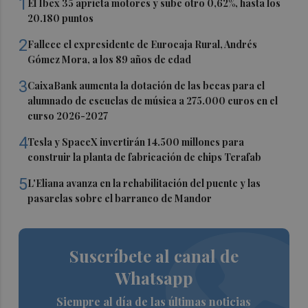
1
El Ibex 35 aprieta motores y sube otro 0,62%, hasta los
20.180 puntos
2
Fallece el expresidente de Eurocaja Rural, Andrés
Gómez Mora, a los 89 años de edad
3
CaixaBank aumenta la dotación de las becas para el
alumnado de escuelas de música a 275.000 euros en el
curso 2026-2027
4
Tesla y SpaceX invertirán 14.500 millones para
construir la planta de fabricación de chips Terafab
5
L'Eliana avanza en la rehabilitación del puente y las
pasarelas sobre el barranco de Mandor
Suscríbete al canal de
Whatsapp
Siempre al día de las últimas noticias