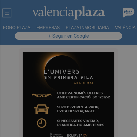
FORO PLAZA
EMPRESAS
PLAZA INMOBILIARIA
VALÈNCIA
+ Seguir en Google