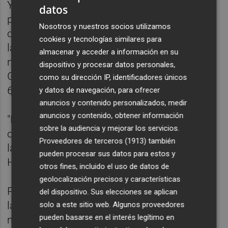
Ya en 2021 y 2022, tras el impacto de la
datos
pandemia y sus consecuencias sobre las
Nosotros y nuestros socios utilizamos
cuentas públicas, el déficit del conjunto de
cookies y tecnologías similares para
las administraciones públicas (AAPP) logró
almacenar y acceder a información en su
mejorar los objetivos comprometidos por el
dispositivo y procesar datos personales,
Gobierno con Bruselas, hasta tasas del
como su dirección IP, identificadores únicos
6,76% y el 4,8%, respectivamente.
y datos de navegación, para ofrecer
anuncios y contenido personalizados, medir
anuncios y contenido, obtener información
"Este Gobierno ha cumplido siempre con el
sobre la audiencia y mejorar los servicios.
objetivo de déficit", defendió recientemente
Proveedores de terceros (1913)
también
la vicepresidenta primera y ministra de
pueden procesar sus datos para estos y
Hacienda,
María Jesús Montero
.
otros fines, incluido el uso de datos de
geolocalización precisos y características
Pese a que, en conjunto, el déficit de todas
del dispositivo. Sus elecciones se aplican
las administraciones se habría comportado
solo a este sitio web. Algunos proveedores
pueden basarse en el interés legítimo en
mejor de lo previsto en 2023, Montero ha