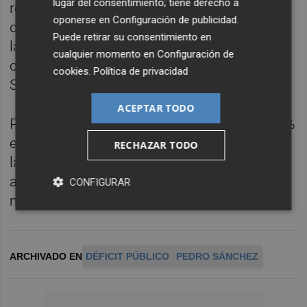
lugar del consentimiento; tiene derecho a
reconocido que se habrían producido
oponerse en
Configuración de publicidad
.
desviaciones en algún subsector que no es
Puede retirar su consentimiento en
la Administración General del Estado (AGE) -
cualquier momento en
Configuración de
comunidades, ayuntamientos o Seguridad
cookies
.
Política de privacidad
Social-.
ACEPTAR TODO
Para este año, el Gobierno mantiene en el 3%
el objetivo de déficit público del conjunto de
RECHAZAR TODO
las administraciones, aunque no se
aprobarán nuevos Presupuestos y se
CONFIGURAR
mantendrán en vigor los de 2023.
ARCHIVADO EN
DÉFICIT PÚBLICO
PEDRO SÁNCHEZ