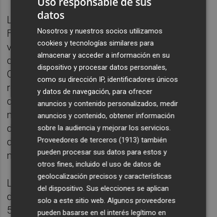
Uso responsable de sus
datos
La consellera de Hacienda, Economía y
Nosotros y nuestros socios utilizamos
Función Pública y portavoz del Gobierno
cookies y tecnologías similares para
valenciano,
Ruth Merino
, ha expresado
almacenar y acceder a información en su
durante la rueda de prensa tras el Pleno del
dispositivo y procesar datos personales,
Consell: "Apelamos a la cautela y la
como su dirección IP, identificadores únicos
responsabilidad de la ciudadanía". "A pesar
y datos de navegación, para ofrecer
de la retirada del uso obligatorio de las
anuncios y contenido personalizados, medir
mascarillas, las gerencias de los
anuncios y contenido, obtener información
departamentos de salud pueden en función
sobre la audiencia y mejorar los servicios.
Proveedores de terceros (1913)
también
de la incidencia establecer el uso de la
pueden procesar sus datos para estos y
mascarilla", ha matizado.
otros fines, incluido el uso de datos de
geolocalización precisos y características
Los datos reflejan que la tasa de incidencia
del dispositivo. Sus elecciones se aplican
de IRA desciende un 44,7% desde el pasado
solo a este sitio web. Algunos proveedores
5 de enero. Asimismo, la incidencia de
pueden basarse en el interés legítimo en