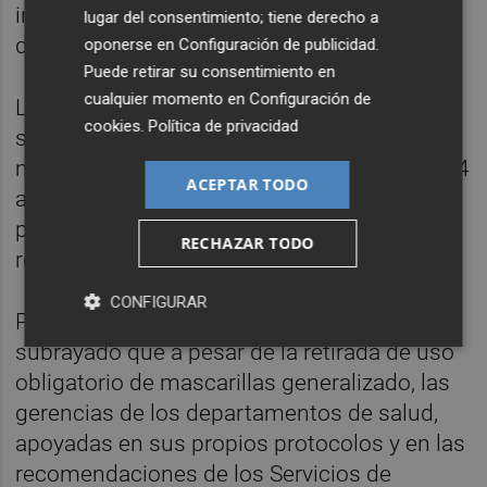
infecciones respiratorias agudas graves
lugar del consentimiento; tiene derecho a
desciende un 58,2 % desde la misma fecha.
oponerse en
Configuración de publicidad
.
Puede retirar su consentimiento en
cualquier momento en
Configuración de
La incidencia se ha comportado de manera
cookies
.
Política de privacidad
similar en los grupos etarios de personas
más vulnerables como son los menores de 4
ACEPTAR TODO
años y los mayores de 65, entre los que se
produce un descenso del 28,3% y del 44,8 %
RECHAZAR TODO
respectivamente.
CONFIGURAR
Por otra parte, el conseller de Sanidad ha
subrayado que a pesar de la retirada de uso
obligatorio de mascarillas generalizado, las
gerencias de los departamentos de salud,
apoyadas en sus propios protocolos y en las
recomendaciones de los Servicios de