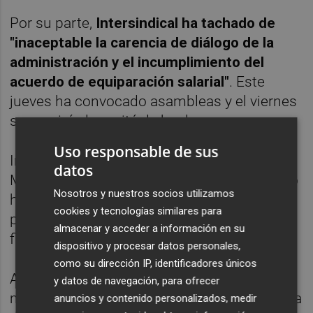
Por su parte,
Intersindical ha tachado de
"inaceptable la carencia de diálogo de la
administración y el incumplimiento del
acuerdo de equiparación salarial"
. Este
jueves ha convocado asambleas y el viernes
se reunirá el comité de huelga.
Uso responsable de sus
Intersindical ha lamentado que Nuria
datos
Montes, haya "cuestionado este acuerdo y lo
Nosotros y nuestros socios utilizamos
haya calificado de ilegal, hecho que ha
cookies y tecnologías similares para
provocado indignación entre los sindicatos
almacenar y acceder a información en su
firmados y la plantilla afectada".
dispositivo y procesar datos personales,
como su dirección IP, identificadores únicos
Además, ha reprochado que "en ningún
y datos de navegación, para ofrecer
momento la Conselleria ha atendido ninguna
anuncios y contenido personalizados, medir