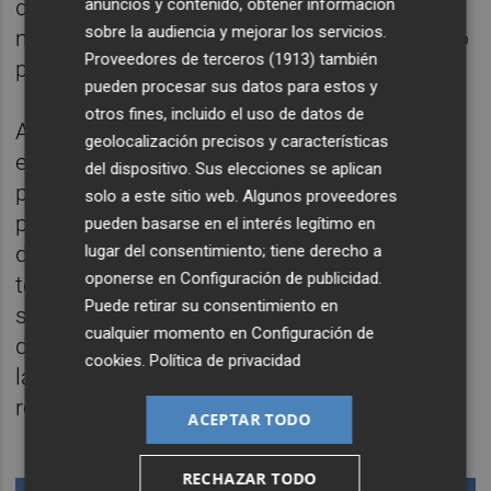
anuncios y contenido, obtener información
de las demandas de reunión por parte de la
sobre la audiencia y mejorar los servicios.
mesa negociadora durante todo este tiempo
Proveedores de terceros (1913)
también
para aclarar la situación".
pueden procesar sus datos para estos y
otros fines, incluido el uso de datos de
Asimismo, ha añadido que el acuerdo de
geolocalización precisos y características
equiparación salarial era "el primer paso"
del dispositivo. Sus elecciones se aplican
para abordar el convenio único, ya que la
solo a este sitio web. Algunos proveedores
plantilla "todavía depende de ocho
pueden basarse en el interés legítimo en
lugar del consentimiento; tiene derecho a
diferentes". Esta negociación "está
oponerse en
Configuración de publicidad
.
totalmente paralizada y sin voluntad de que
Puede retirar su consentimiento en
se convoque ninguna reunión con la mesa
cualquier momento en
Configuración de
de negociación sobre unas condiciones
cookies
.
Política de privacidad
laborales que afectan unas mil familias", ha
reprochado.
ACEPTAR TODO
RECHAZAR TODO