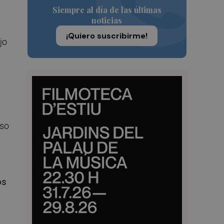
Siempre al día de las últimas
noticias
¡Quiero suscribirme!
jo
aso
os