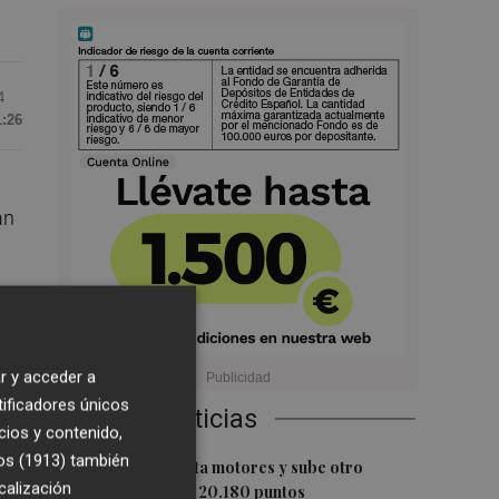
4
1:26
an
da
r y acceder a
tificadores únicos
Últimas Noticias
cios y contenido,
os (1913)
también
1
El Ibex 35 aprieta motores y sube otro
calización
0,62%, hasta los 20.180 puntos
ón