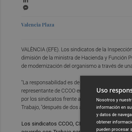
Messenger
Valencia Plaza
VALÈNCIA (EFE). Los sindicatos de la Inspección
dimisión de la ministra de Hacienda y Función P
de modernización del organismo a través de una
"La responsabilidad es de Función Pública porque
Uso respons
representante de CCOO en la ITSS, Fernando Bor
por los sindicatos frente a la Secretaría de Es
Nosotros y nuestr
Trabajo, "después de dos años, podría haber h
información en su 
y datos de navega
obtener informació
Los sindicatos CCOO, CIG, CSIF, SITSS, SISLA
pueden procesar su
acuerdo con Trabajo para reforzar la ITSS, el 