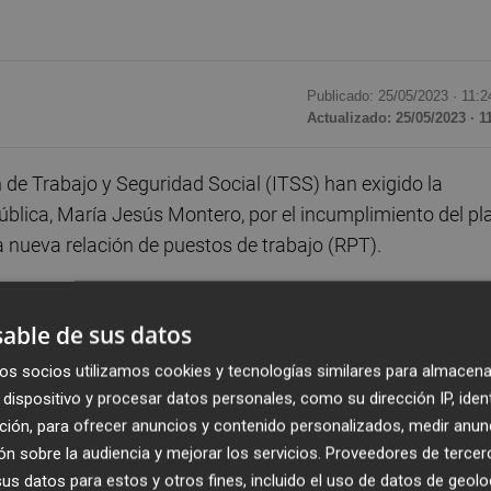
Publicado: 25/05/2023 ·
11:2
Actualizado: 25/05/2023 · 1
 de Trabajo y Seguridad Social (ITSS) han exigido la
ública, María Jesús Montero, por el incumplimiento del pl
 nueva relación de puestos de trabajo (RPT).
 tiene que aprobar la RPT", ha afirmado este jueves el
able de sus datos
ó, en rueda de prensa previa a la concentración convoca
tado de Función Pública, aunque ha señalado también que
os socios utilizamos cookies y tecnologías similares para almacena
echo mucho más".
dispositivo y procesar datos personales, como su dirección IP, iden
ción, para ofrecer anuncios y contenido personalizados, medir anun
n sobre la audiencia y mejorar los servicios.
Proveedores de tercer
SS, UGT, UPIT y USESS llegaron en julio de 2021 a un
s datos para estos y otros fines, incluido el uso de datos de geolo
cual se convirtió en el "Plan Estratégico de la Inspecci