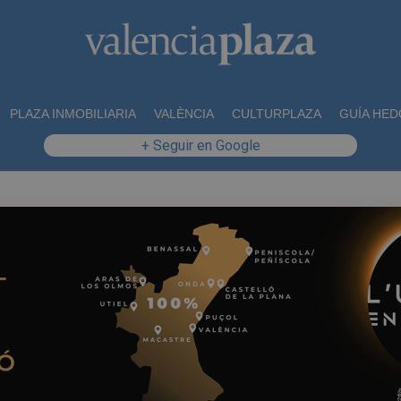
PLAZA INMOBILIARIA
VALÈNCIA
CULTURPLAZA
GUÍA HED
+ Seguir en Google