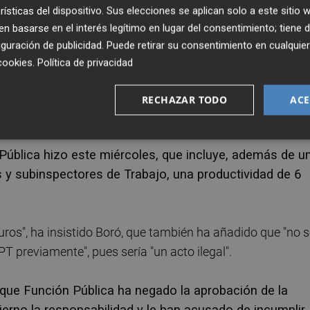
rísticas del dispositivo. Sus elecciones se aplican solo a este sitio
obado por el Gobierno a finales de ese año, pero que
 basarse en el interés legítimo en lugar del consentimiento; tiene 
guración de publicidad
. Puede retirar su consentimiento en cualqu
cookies
.
Política de privacidad
e la Inspección de Trabajo se han podido escuchar procla
 dimisión", "Hay dinero, hay acuerdo, solo falta la (minist
RECHAZAR TODO
ACE
 con dinero".
n Pública hizo este miércoles, que incluye, además de u
 y subinspectores de Trabajo, una productividad de 6
ros", ha insistido Boró, que también ha añadido que "no 
 previamente", pues sería "un acto ilegal".
 que Función Pública ha negado la aprobación de la
erno la responsabilidad y le han acusado de incumplir