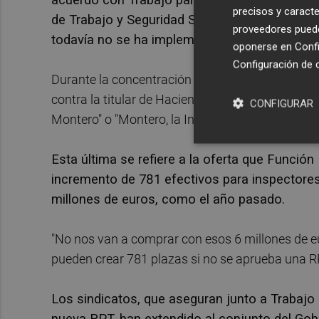
precisos y caracte
de Trabajo y Seguridad Social 2021-2023", apr
proveedores pueden
todavía no se ha implementado.
oponerse en
Confi
Configuración de 
Durante la concentración de los funcionarios d
contra la titular de Hacienda tales como "Montero
CONFIGURAR
Montero" o "Montero, la Inspección no se compra
Esta última se refiere a la oferta que Funció
incremento de 781 efectivos para inspectores
millones de euros, como el año pasado.
"No nos van a comprar con esos 6 millones de eu
pueden crear 781 plazas si no se aprueba una RPT
Los sindicatos, que aseguran junto a Trabajo
nueva RPT, han extendido al conjunto del Gobi