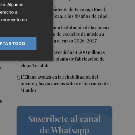
 web. Algunos
2
Fallece el expresidente de Eurocaja Rural,
derecho a
Andrés Gómez Mora, a los 89 años de edad
ier momento en
3
CaixaBank aumenta la dotación de las becas
mas
para el alumnado de escuelas de música a
275.000 euros en el curso 2026-2027
ra)
PTAR TODO
4
Tesla y SpaceX invertirán 14.500 millones
para construir la planta de fabricación de
chips Terafab
n
5
L'Eliana avanza en la rehabilitación del
puente y las pasarelas sobre el barranco de
Mandor
se
Suscríbete al canal
de Whatsapp