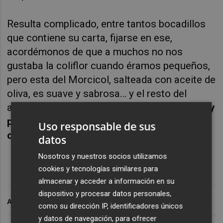
Resulta complicado, entre tantos bocadillos
que contiene su carta, fijarse en ese,
acordémonos de que a muchos no nos
gustaba la coliflor cuando éramos pequeños,
pero esta del Morcicol, salteada con aceite de
oliva, es suave y sabrosa… y el resto del
acompañamiento, contundente.
Den el salto y
pídanlo cuando vayan. Morcicol, abajo la
Uso responsable de sus
cursilería y los prejuicios.
datos
Nosotros y nuestros socios utilizamos
cookies y tecnologías similares para
almacenar y acceder a información en su
dispositivo y procesar datos personales,
ARCHIVADO EN
como su dirección IP, identificadores únicos
y datos de navegación, para ofrecer