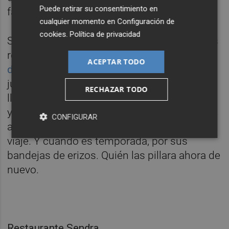
Puede retirar su consentimiento en
falta ni alioli.
cualquier momento en
Configuración de
cookies
.
Política de privacidad
Si siguiéramos por esa línea recta, que no es
recta, nos encontraríamos con
Sendra
,
ACEPTAR TODO
donde el pulpo seco es el rey
. Los secan
junto al restaurante al sol y los cocinan a la
RECHAZAR TODO
llama, para después cortarlo en finas lascas
y aderezarlo nada más que con un chorro de
CONFIGURAR
aceite. Ya solo por eso merece la pena el
viaje. Y cuando es temporada, por sus
bandejas de erizos. Quién las pillara ahora de
nuevo.
Restaurante Sendra