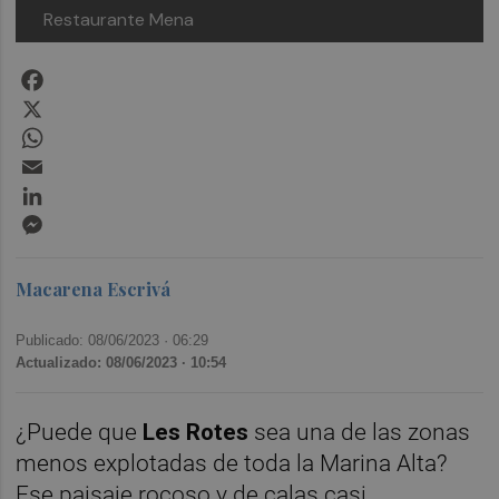
Restaurante Mena
Facebook
X
WhatsApp
Email
LinkedIn
Messenger
Macarena Escrivá
Publicado: 08/06/2023 ·
06:29
Actualizado: 08/06/2023 · 10:54
¿Puede que
Les Rotes
sea una de las zonas
menos explotadas de toda la Marina Alta?
Ese paisaje rocoso y de calas casi