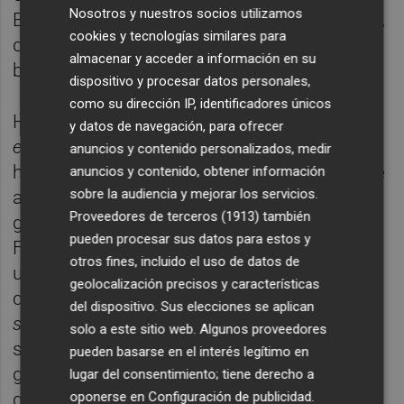
Nosotros y nuestros socios utilizamos
Este sitio es historia gastronómica de Dénia,
cookies y tecnologías similares para
que se ha ido escribiendo a base de hacer
almacenar y acceder a información en su
bien las cosas.
dispositivo y procesar datos personales,
como su dirección IP, identificadores únicos
Hoy lo mismo puedes empezar con un
y datos de navegación, para ofrecer
esgarraet
con bonito en salazón o con su
anuncios y contenido personalizados, medir
hueva de atún artesana, que con un
tataki
de
anuncios y contenido, obtener información
sobre la audiencia y mejorar los servicios.
atún, plato que ha ido metiendo la nueva
Proveedores de terceros (1913)
también
generación junto con otros más actuales.
pueden procesar sus datos para estos y
Fuera de carta lo mismo te deleitan con
otros fines, incluido el uso de datos de
unos calamarcitos de Dénia en una salsa
geolocalización precisos y características
como para caerse dentro o con unos
del dispositivo. Sus elecciones se aplican
sepionets
de tamaño considerable. Hay que
solo a este sitio web. Algunos proveedores
seguir con las cigalas de tronco y con la
pueden basarse en el interés legítimo en
gamba roja de primera, para terminar por
lugar del consentimiento; tiene derecho a
oponerse en
Configuración de publicidad
.
qué no, con un
senyoret
al que no le hace