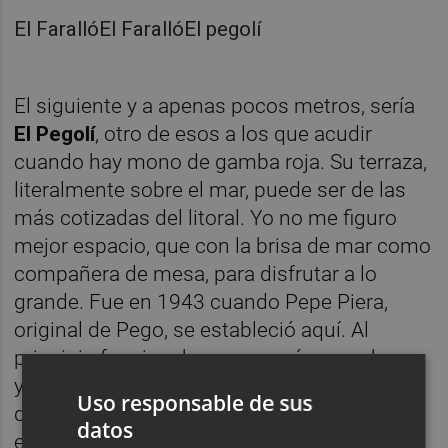
El FarallóEl FarallóEl pegolí
El siguiente y a apenas pocos metros, sería
El Pegolí
, otro de esos a los que acudir
cuando hay mono de gamba roja. Su terraza,
literalmente sobre el mar, puede ser de las
más cotizadas del litoral. Yo no me figuro
mejor espacio, que con la brisa de mar como
compañera de mesa, para disfrutar a lo
grande. Fue en 1943 cuando Pepe Piera,
original de Pego, se estableció aquí. Al
principio funcionaba con menú, pero ahora
ya en manos de sus hijas que
Uso responsable de sus
diligentemente dirigen el espacio. Y aunque
datos
el maestro ya no esté, sigue muy presente.