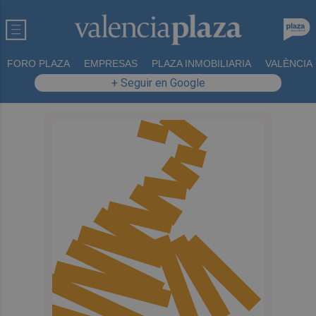
FORO PLAZA
EMPRESAS
PLAZA INMOBILIARIA
VALÈNCIA
+ Seguir en Google