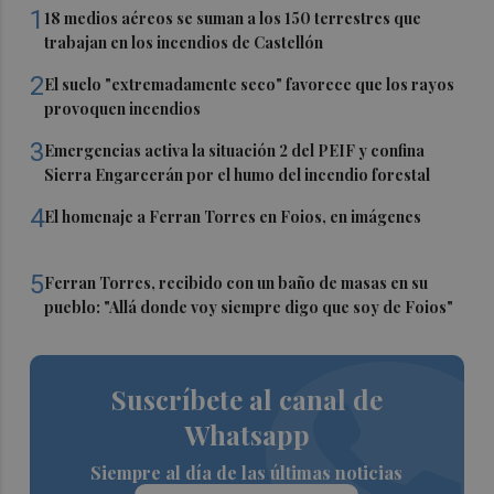
1
18 medios aéreos se suman a los 150 terrestres que
trabajan en los incendios de Castellón
2
El suelo "extremadamente seco" favorece que los rayos
provoquen incendios
3
Emergencias activa la situación 2 del PEIF y confina
Sierra Engarcerán por el humo del incendio forestal
4
El homenaje a Ferran Torres en Foios, en imágenes
5
Ferran Torres, recibido con un baño de masas en su
pueblo: "Allá donde voy siempre digo que soy de Foios"
Suscríbete al canal de
Whatsapp
Siempre al día de las últimas noticias