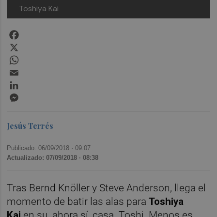
Toshiya Kai
Facebook
X
WhatsApp
Email
LinkedIn
Messenger
Jesús Terrés
Publicado: 06/09/2018 ·
09:07
Actualizado: 07/09/2018 · 08:38
Tras Bernd Knöller y Steve Anderson, llega el
momento de batir las alas para
Toshiya
Kai
en su, ahora sí, casa. Toshi. Menos es