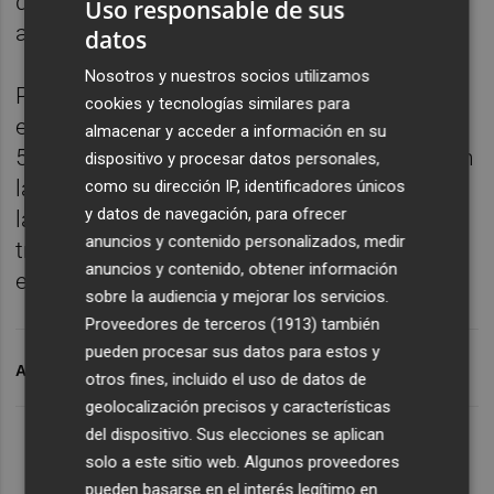
de suspensión y extinción, el 1'2 %, que
Uso responsable de sus
afectan al 0'2 % (22 empleados).
datos
Nosotros y nuestros socios utilizamos
Por el tamaño de la empresa, el 81 % tiene
cookies y tecnologías similares para
entre 1 y 10 trabajadores, el 49 % entre 11 y
almacenar y acceder a información en su
50 y el 26 % entre 51 y 250 empleados, y son
dispositivo y procesar datos personales,
las empresas de más de 500 trabajadores
como su dirección IP, identificadores únicos
y datos de navegación, para ofrecer
las que concentran el 47'7 % de los
anuncios y contenido personalizados, medir
trabajadores sometidos a regulación de
anuncios y contenido, obtener información
empleo.
sobre la audiencia y mejorar los servicios.
Proveedores de terceros (1913)
también
pueden procesar sus datos para estos y
ARCHIVADO EN
TRABAJO
otros fines, incluido el uso de datos de
geolocalización precisos y características
del dispositivo. Sus elecciones se aplican
solo a este sitio web. Algunos proveedores
pueden basarse en el interés legítimo en