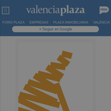
FORO PLAZA
EMPRESAS
PLAZA INMOBILIARIA
VALÈNCIA
+ Seguir en Google