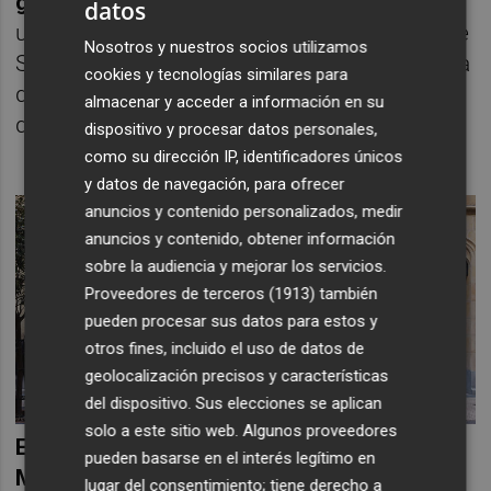
gestionado
, con 47.907 millones de euros y
datos
una cuota de mercado del 17,3%; seguida de
Nosotros y nuestros socios utilizamos
Santander --con 45.698 millones y una cuota
cookies y tecnologías similares para
del 16,5%-- y BBVA, con un 14% del mercado
almacenar y acceder a información en su
de los fondos.
dispositivo y procesar datos personales,
como su dirección IP, identificadores únicos
y datos de navegación, para ofrecer
anuncios y contenido personalizados, medir
anuncios y contenido, obtener información
sobre la audiencia y mejorar los servicios.
Proveedores de terceros (1913)
también
pueden procesar sus datos para estos y
otros fines, incluido el uso de datos de
geolocalización precisos y características
del dispositivo. Sus elecciones se aplican
solo a este sitio web. Algunos proveedores
En términos de rentabilidad en noviembre,
pueden basarse en el interés legítimo en
Muza Gestión de Activos es la gestora con
lugar del consentimiento; tiene derecho a