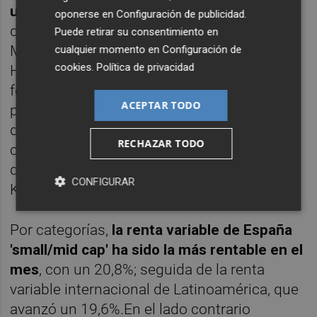
un mejor comportamiento
, con un avance
oponerse en
Configuración de publicidad
.
de un 27,4%. Está seguida por Cobas Asset
Puede retirar su consentimiento en
Management, con ganancias del 24,4%, y
cualquier momento en
Configuración de
cookies
.
Política de privacidad
Horos AM, que avanzó un 21,9% en sus
fondos el pasado noviembre. Entre las
ACEPTAR TODO
principales gestoras por patrimonio, Vdos
destaca que la rentabilidad en noviembre
RECHAZAR TODO
cierra en verde para todas y en una horquilla
que va del 1,2% (Unigest) al 3,9% de
CONFIGURAR
Kutxabank Gestión.
Por categorías,
la renta variable de España
'small/mid cap' ha sido la más rentable en el
mes
, con un 20,8%; seguida de la renta
variable internacional de Latinoamérica, que
avanzó un 19,6%.En el lado contrario