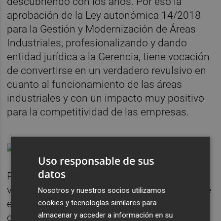
descubriendo con los años. Por eso la
aprobación de la Ley autonómica 14/2018
para la Gestión y Modernización de Áreas
Industriales, profesionalizando y dando
entidad jurídica a la Gerencia, tiene vocación
de convertirse en un verdadero revulsivo en
cuanto al funcionamiento de las áreas
industriales y con un impacto muy positivo
para la competitividad de las empresas.
Uso responsable de sus
datos
Pasamos el mismo tiempo de nuestras
vidas en los entornos donde trabajamos que
Nosotros y nuestros socios utilizamos
en nuestro hogar. Incluso más. Tenemos
cookies y tecnologías similares para
almacenar y acceder a información en su
claro que nos gusta vivir en ciudades y