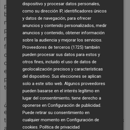
dispositivo y procesar datos personales,
pueblos que tengan servicios, que sean
como su dirección IP, identificadores únicos
bonit@s, que tengan parques donde llevar a
y datos de navegación, para ofrecer
nuestros hijos, buenas zonas verdes para
anuncios y contenido personalizados, medir
pasear, bares y restaurantes, calles limpias,
anuncios y contenido, obtener información
mantenidas, que podamos acceder con
sobre la audiencia y mejorar los servicios.
facilidad y aparcar nuestro vehículo, buenas
Proveedores de terceros (1725)
también
carreteras para acceder a la capital más
pueden procesar sus datos para estos y
otros fines, incluido el uso de datos de
cercana y a la zona donde trabajamos…
geolocalización precisos y características
entonces, ¿por qué no queremos lo mismo
del dispositivo. Sus elecciones se aplican
para los lugares donde pasamos casi un
solo a este sitio web. Algunos proveedores
tercio de nuestras vidas?
pueden basarse en el interés legítimo en
lugar del consentimiento; tiene derecho a
¿Qué es lo que tenemos que esperar
oponerse en
Configuración de publicidad
.
encontrarnos en un área industrial si
Puede retirar su consentimiento en
trabajamos allí o vamos de paso? Pues unas
cualquier momento en
Configuración de
cookies
.
Política de privacidad
adecuadas infraestructuras urbanísticas,