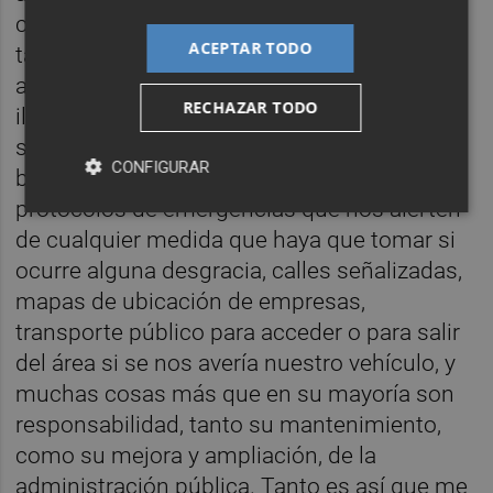
calles sin socavones y baches que
ACEPTAR TODO
tambaleen nuestro coche, zonas de
aparcamiento delimitadas y seguras,
RECHAZAR TODO
iluminación de las calles por las noches,
servicios de restauración, hospedaje,
CONFIGURAR
bancarios o de cualquier otro tipo,
protocolos de emergencias que nos alerten
de cualquier medida que haya que tomar si
ocurre alguna desgracia, calles señalizadas,
mapas de ubicación de empresas,
transporte público para acceder o para salir
del área si se nos avería nuestro vehículo, y
muchas cosas más que en su mayoría son
responsabilidad, tanto su mantenimiento,
como su mejora y ampliación, de la
administración pública. Tanto es así que me