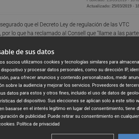
Actualizado: 25/03/2019 · 1
segurado que el Decreto Ley de regulación de las VTC
", por lo que ha reclamado al Consell que "llame a las part
una normativa justa para el sector y que beneficie a todo
able de sus datos
os socios utilizamos cookies y tecnologías similares para almacena
consellera de Vivienda, Obras Públicas y Vertebración del
dispositivo y procesar datos personales, como su dirección IP, iden
 desaparición de más de 500 puestos de trabajo, así como el
ción, para ofrecer anuncios y contenido personalizados, medir anun
zaciones a los titulares de las autorizaciones VTC".
n sobre la audiencia y mejorar los servicios.
Proveedores de tercer
s datos para estos y otros fines, incluido el uso de datos de geolo
rísticas del dispositivo. Sus elecciones se aplican solo a este sitio
 de que la Conselleria de Vivienda, Obras Públicas y
 basarse en el interés legítimo en lugar del consentimiento; tiene 
 la tramitación de la norma tras obtener el informe favorab
guración de publicidad
. Puede retirar su consentimiento en cualqu
 el ejecutivo prevé aprobarlo en el próximo pleno del
cookies
.
Política de privacidad