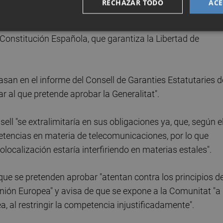
RECHAZAR TODO
ACE
inutos para la precontratación del servicio de VTC y la
determinantes para la existencia del sector, y tomar estas
a Constitución Española, que garantiza la Libertad de
san en el informe del Consell de Garanties Estatutaries d
r al que pretende aprobar la Generalitat".
ll "se extralimitaría en sus obligaciones ya, que, según e
tencias en materia de telecomunicaciones, por lo que
eolocalización estaría interfiriendo en materias estales".
 que se pretenden aprobar "atentan contra los principios d
Unión Europea" y avisa de que se expone a la Comunitat "a
, al restringir la competencia injustificadamente".