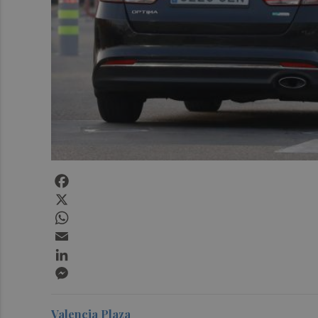
Facebook
X
WhatsApp
Email
LinkedIn
Messenger
Valencia Plaza