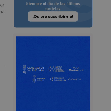
Siempre al día de las últimas
lar
noticias
una
¡Quiero suscribirme!