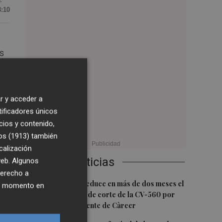
8:10
es
s
r y acceder a
tificadores únicos
cios y contenido,
os (1913)
también
calización
Últimas Noticias
 web. Algunos
derecho a
le
1
La Diputación reduce en más de dos meses el
ier momento en
tiempo previsto de corte de la CV-560 por
las obras del puente de Càrcer