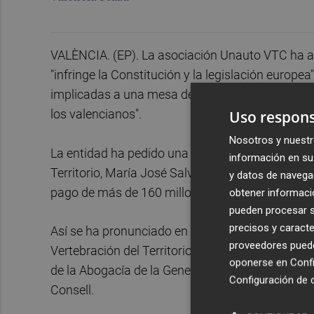
VALÈNCIA. (EP). La asociación Unauto VTC ha a
"infringe la Constitución y la legislación europea
implicadas a una mesa de diálogo para elaborar 
los valencianos".
Uso respons
Nosotros y nuestr
La entidad ha pedido una reunión "urgente" a la 
información en su 
Territorio, María José Salvador, "para evitar la
y datos de navega
pago de más de 160 millones de euros en indemni
obtener informació
pueden procesar su
precisos y caracte
Así se ha pronunciado en un comunicado después
proveedores pueden
Vertebración del Territorio vaya a continuar con
oponerse en
Confi
de la Abogacía de la Generalitat. De esta manera,
Configuración de 
Consell.