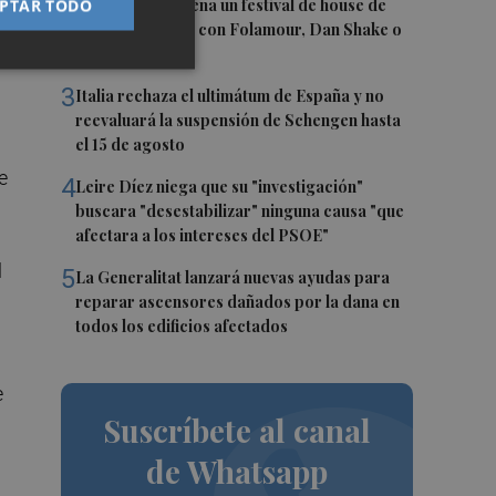
2
PTAR TODO
Roig Arena estrena un festival de house de
más de 10 horas con Folamour, Dan Shake o
The Basement
3
Italia rechaza el ultimátum de España y no
reevaluará la suspensión de Schengen hasta
el 15 de agosto
e
4
Leire Díez niega que su "investigación"
buscara "desestabilizar" ninguna causa "que
afectara a los intereses del PSOE"
l
5
La Generalitat lanzará nuevas ayudas para
reparar ascensores dañados por la dana en
todos los edificios afectados
e
Suscríbete al canal
de Whatsapp