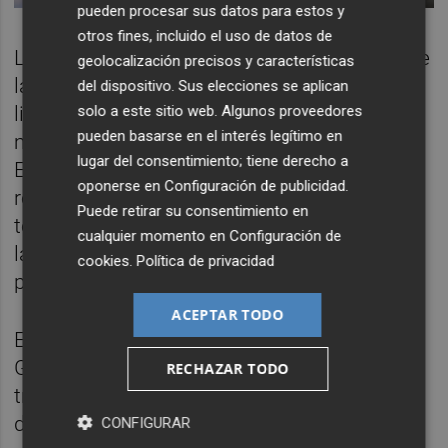
pueden procesar sus datos para estos y
otros fines, incluido el uso de datos de
Las devoluciones de la parte proporcional de
geolocalización precisos y características
la cuota del IAE se corresponden con las
del dispositivo. Sus elecciones se aplican
solo a este sitio web. Algunos proveedores
liquidaciones del ejercicio de 2020. La
pueden basarse en el interés legítimo en
matrícula del Impuesto sobre Actividades
lugar del consentimiento; tiene derecho a
Económicas de ese año comprende una
oponerse en
Configuración de publicidad
.
relación de 8.611 recibos por un importe
Puede retirar su consentimiento en
total de 21,5 millones de euros. El derecho a
cualquier momento en
Configuración de
la devolución prescribe a los cuatro años del
cookies
.
Política de privacidad
pago del impuesto.
ACEPTAR TODO
El pasado 7 de julio de 2023, la Junta de
Gobierno Local acordó "que se iniciaran los
RECHAZAR TODO
trámites oportunos para proceder a la
devolución de la parte proporcional de la
CONFIGURAR